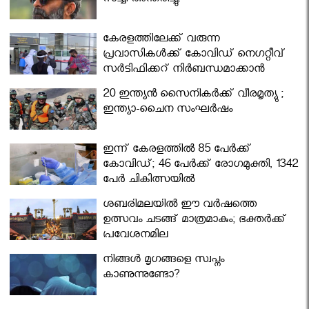
സച്ചി അന്തരിച്ചു.
കേരളത്തിലേക്ക് വരുന്ന
പ്രവാസികള്‍ക്ക് കോവിഡ് നെഗറ്റീവ്
സര്‍ട്ടിഫിക്കറ്റ് നിർബന്ധമാക്കാൻ
മന്ത്രിസഭ
20 ഇന്ത്യൻ സൈനികർക്ക് വീരമൃത്യു ;
ഇന്ത്യാ-ചൈന സംഘർഷം
ഇന്ന് കേരളത്തിൽ 85 പേർക്ക്
കോവിഡ്; 46 പേർക്ക് രോഗമുക്തി, 1342
പേർ ചികിത്സയിൽ
ശബരിമലയില്‍ ഈ വർഷത്തെ
ഉത്സവം ചടങ്ങ് മാത്രമാകും; ഭക്തർക്ക്
പ്രവേശനമില്ല
നിങ്ങള്‍ മൃഗങ്ങളെ സ്വപ്നം
കാണുന്നുണ്ടോ?