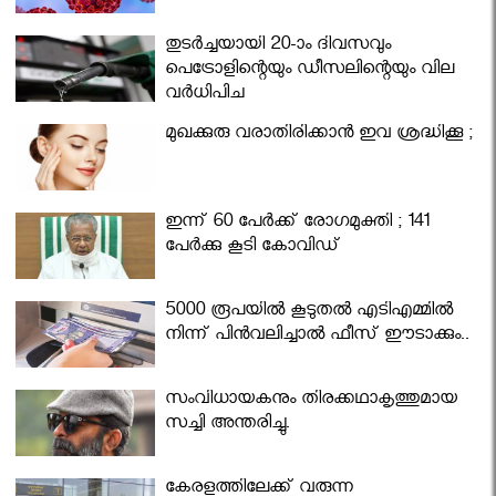
തുടർച്ചയായി 20-ാം ദിവസവും
പെട്രോളിന്റെയും ഡീസലിന്റെയും വില
വര്‍ധിപ്പിച്ചു
മുഖക്കുരു വരാതിരിക്കാന്‍ ഇവ ശ്രദ്ധിക്കൂ ;
ഇന്ന് 60 പേർക്ക് രോഗമുക്തി ; 141
പേര്‍ക്കു കൂടി കോവിഡ്
5000 രൂപയിൽ കൂടുതൽ എടിഎമ്മിൽ
നിന്ന് പിൻവലിച്ചാൽ ഫീസ് ഈടാക്കും..
സംവിധായകനും തിരക്കഥാകൃത്തുമായ
സച്ചി അന്തരിച്ചു.
കേരളത്തിലേക്ക് വരുന്ന