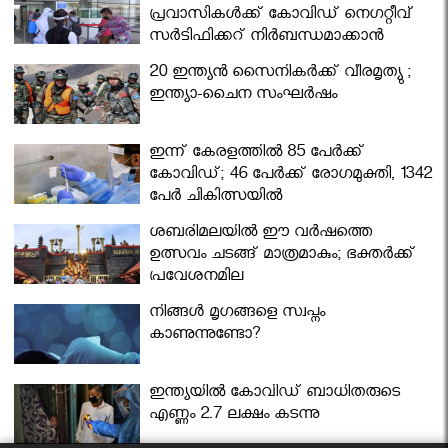
പ്രവാസികള്‍ക്ക് കോവിഡ് നെഗറ്റീവ്
സര്‍ട്ടിഫിക്കറ്റ് നിർബന്ധമാക്കാൻ
മന്ത്രിസഭ
20 ഇന്ത്യൻ സൈനികർക്ക് വീരമൃത്യു ;
ഇന്ത്യാ-ചൈന സംഘർഷം
ഇന്ന് കേരളത്തിൽ 85 പേർക്ക്
കോവിഡ്; 46 പേർക്ക് രോഗമുക്തി, 1342
പേർ ചികിത്സയിൽ
ശബരിമലയില്‍ ഈ വർഷത്തെ
ഉത്സവം ചടങ്ങ് മാത്രമാകും; ഭക്തർക്ക്
പ്രവേശനമില്ല
നിങ്ങള്‍ മൃഗങ്ങളെ സ്വപ്നം
കാണുന്നുണ്ടോ?
ഇന്ത്യയിൽ കോവിഡ് ബാധിതരുടെ
എണ്ണം 2.7 ലക്ഷം കടന്നു