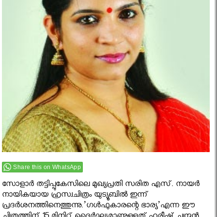
Share this on WhatsApp
സോളാര്‍ തട്ടിപ്പുകേസിലെ മുഖ്യപ്രതി സരിത എസ്. നായര്‍
നായികയായ ഹ്രസ്വചിത്രം യുട്യൂബില്‍ ഇന്ന്
പ്രദര്‍ശനത്തിനെത്തുന്നു.’ഗള്‍ഫുകാരന്റെ ഭാര്യ’എന്ന ഈ