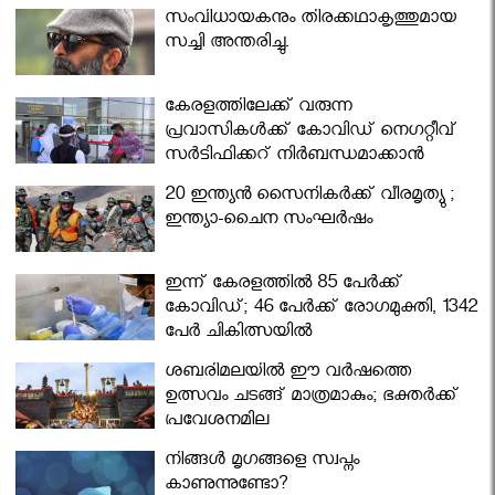
സംവിധായകനും തിരക്കഥാകൃത്തുമായ
സച്ചി അന്തരിച്ചു.
കേരളത്തിലേക്ക് വരുന്ന
പ്രവാസികള്‍ക്ക് കോവിഡ് നെഗറ്റീവ്
സര്‍ട്ടിഫിക്കറ്റ് നിർബന്ധമാക്കാൻ
മന്ത്രിസഭ
20 ഇന്ത്യൻ സൈനികർക്ക് വീരമൃത്യു ;
ഇന്ത്യാ-ചൈന സംഘർഷം
ഇന്ന് കേരളത്തിൽ 85 പേർക്ക്
കോവിഡ്; 46 പേർക്ക് രോഗമുക്തി, 1342
പേർ ചികിത്സയിൽ
ശബരിമലയില്‍ ഈ വർഷത്തെ
ഉത്സവം ചടങ്ങ് മാത്രമാകും; ഭക്തർക്ക്
പ്രവേശനമില്ല
നിങ്ങള്‍ മൃഗങ്ങളെ സ്വപ്നം
കാണുന്നുണ്ടോ?