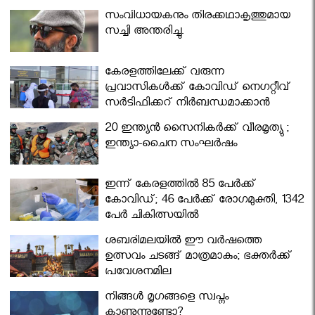
സംവിധായകനും തിരക്കഥാകൃത്തുമായ
സച്ചി അന്തരിച്ചു.
കേരളത്തിലേക്ക് വരുന്ന
പ്രവാസികള്‍ക്ക് കോവിഡ് നെഗറ്റീവ്
സര്‍ട്ടിഫിക്കറ്റ് നിർബന്ധമാക്കാൻ
മന്ത്രിസഭ
20 ഇന്ത്യൻ സൈനികർക്ക് വീരമൃത്യു ;
ഇന്ത്യാ-ചൈന സംഘർഷം
ഇന്ന് കേരളത്തിൽ 85 പേർക്ക്
കോവിഡ്; 46 പേർക്ക് രോഗമുക്തി, 1342
പേർ ചികിത്സയിൽ
ശബരിമലയില്‍ ഈ വർഷത്തെ
ഉത്സവം ചടങ്ങ് മാത്രമാകും; ഭക്തർക്ക്
പ്രവേശനമില്ല
നിങ്ങള്‍ മൃഗങ്ങളെ സ്വപ്നം
കാണുന്നുണ്ടോ?