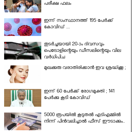
പരീക്ഷ ഫലം
ഇന്ന് സംസ്ഥാനത്ത് 195 പേര്‍ക്ക്
കോവിഡ് ...
തുടർച്ചയായി 20-ാം ദിവസവും
പെട്രോളിന്റെയും ഡീസലിന്റെയും വില
വര്‍ധിപ്പിച്ചു
മുഖക്കുരു വരാതിരിക്കാന്‍ ഇവ ശ്രദ്ധിക്കൂ ;
ഇന്ന് 60 പേർക്ക് രോഗമുക്തി ; 141
പേര്‍ക്കു കൂടി കോവിഡ്
5000 രൂപയിൽ കൂടുതൽ എടിഎമ്മിൽ
നിന്ന് പിൻവലിച്ചാൽ ഫീസ് ഈടാക്കും..