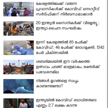
കേരളത്തിലേക്ക് വരുന്ന
പ്രവാസികള്‍ക്ക് കോവിഡ് നെഗറ്റീവ്
സര്‍ട്ടിഫിക്കറ്റ് നിർബന്ധമാക്കാൻ
മന്ത്രിസഭ
20 ഇന്ത്യൻ സൈനികർക്ക് വീരമൃത്യു ;
ഇന്ത്യാ-ചൈന സംഘർഷം
ഇന്ന് കേരളത്തിൽ 85 പേർക്ക്
കോവിഡ്; 46 പേർക്ക് രോഗമുക്തി, 1342
പേർ ചികിത്സയിൽ
ശബരിമലയില്‍ ഈ വർഷത്തെ
ഉത്സവം ചടങ്ങ് മാത്രമാകും; ഭക്തർക്ക്
പ്രവേശനമില്ല
നിങ്ങള്‍ മൃഗങ്ങളെ സ്വപ്നം
കാണുന്നുണ്ടോ?
ഇന്ത്യയിൽ കോവിഡ് ബാധിതരുടെ
എണ്ണം 2.7 ലക്ഷം കടന്നു