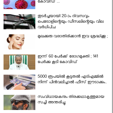
കോവിഡ് ...
തുടർച്ചയായി 20-ാം ദിവസവും
പെട്രോളിന്റെയും ഡീസലിന്റെയും വില
വര്‍ധിപ്പിച്ചു
മുഖക്കുരു വരാതിരിക്കാന്‍ ഇവ ശ്രദ്ധിക്കൂ ;
ഇന്ന് 60 പേർക്ക് രോഗമുക്തി ; 141
പേര്‍ക്കു കൂടി കോവിഡ്
5000 രൂപയിൽ കൂടുതൽ എടിഎമ്മിൽ
നിന്ന് പിൻവലിച്ചാൽ ഫീസ് ഈടാക്കും..
സംവിധായകനും തിരക്കഥാകൃത്തുമായ
സച്ചി അന്തരിച്ചു.