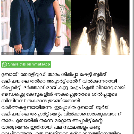
Share this on WhatsApp
ദുബായ്: ബോളിവുഡ് താരം ശിൽപ്പാ ഷെട്ടി ബുർജ്
ഖലീഫയിലെ തൻറെ അപ്പാർട്ട്‌മെൻറ് വിൽക്കുന്നതായി
റിപ്പോർട്ട്. ഭര്‍ത്താവ് രാജ് കുന്ദ്ര ഐപിഎല്‍ വിവാദവുമായി
ബന്ധപ്പെട്ട കേസുകളില്‍ അകപ്പെട്ടതോടെ ശില്‍പ്പയുടെ
ബിസിനസ് തകരാന്‍ തുടങ്ങിയതായി
വാർത്തകളുണ്ടായിരുന്നു. ഇപ്പോഴിത ദുബായ് ബുര്‍ജ്
ഖലീഫയിലെ അപ്പാര്‍ട്ട്‌മെന്റും വിൽക്കാനൊരുങ്ങുകയാണ്
താരം. ദുബായിൽ തന്നെ മറ്റൊരു അപ്പാർട്ട്‌മെന്റ്
വാങ്ങുമെന്നും ഇതിനായി പല സ്ഥലങ്ങളും കണ്ടു