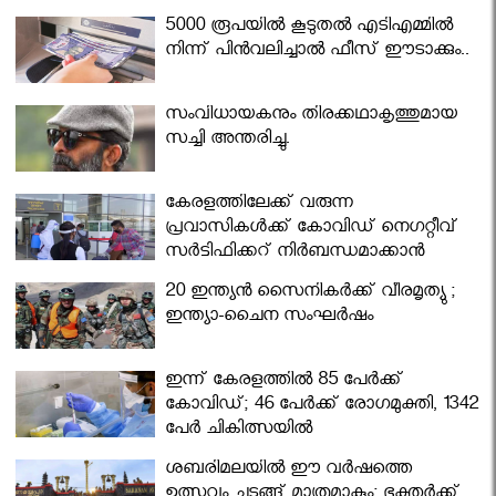
5000 രൂപയിൽ കൂടുതൽ എടിഎമ്മിൽ
നിന്ന് പിൻവലിച്ചാൽ ഫീസ് ഈടാക്കും..
സംവിധായകനും തിരക്കഥാകൃത്തുമായ
സച്ചി അന്തരിച്ചു.
കേരളത്തിലേക്ക് വരുന്ന
പ്രവാസികള്‍ക്ക് കോവിഡ് നെഗറ്റീവ്
സര്‍ട്ടിഫിക്കറ്റ് നിർബന്ധമാക്കാൻ
മന്ത്രിസഭ
20 ഇന്ത്യൻ സൈനികർക്ക് വീരമൃത്യു ;
ഇന്ത്യാ-ചൈന സംഘർഷം
ഇന്ന് കേരളത്തിൽ 85 പേർക്ക്
കോവിഡ്; 46 പേർക്ക് രോഗമുക്തി, 1342
പേർ ചികിത്സയിൽ
ശബരിമലയില്‍ ഈ വർഷത്തെ
ഉത്സവം ചടങ്ങ് മാത്രമാകും; ഭക്തർക്ക്