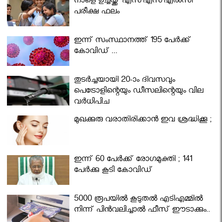
നാളെ ഉച്ചയ്ക്ക് എസ്എസ്എല്‍സി
പരീക്ഷ ഫലം
ഇന്ന് സംസ്ഥാനത്ത് 195 പേര്‍ക്ക്
കോവിഡ് ...
തുടർച്ചയായി 20-ാം ദിവസവും
പെട്രോളിന്റെയും ഡീസലിന്റെയും വില
വര്‍ധിപ്പിച്ചു
മുഖക്കുരു വരാതിരിക്കാന്‍ ഇവ ശ്രദ്ധിക്കൂ ;
ഇന്ന് 60 പേർക്ക് രോഗമുക്തി ; 141
പേര്‍ക്കു കൂടി കോവിഡ്
5000 രൂപയിൽ കൂടുതൽ എടിഎമ്മിൽ
നിന്ന് പിൻവലിച്ചാൽ ഫീസ് ഈടാക്കും..