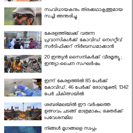
സംവിധായകനും തിരക്കഥാകൃത്തുമായ
സച്ചി അന്തരിച്ചു.
കേരളത്തിലേക്ക് വരുന്ന
പ്രവാസികള്‍ക്ക് കോവിഡ് നെഗറ്റീവ്
സര്‍ട്ടിഫിക്കറ്റ് നിർബന്ധമാക്കാൻ
മന്ത്രിസഭ
20 ഇന്ത്യൻ സൈനികർക്ക് വീരമൃത്യു ;
ഇന്ത്യാ-ചൈന സംഘർഷം
ഇന്ന് കേരളത്തിൽ 85 പേർക്ക്
കോവിഡ്; 46 പേർക്ക് രോഗമുക്തി, 1342
പേർ ചികിത്സയിൽ
ശബരിമലയില്‍ ഈ വർഷത്തെ
ഉത്സവം ചടങ്ങ് മാത്രമാകും; ഭക്തർക്ക്
പ്രവേശനമില്ല
നിങ്ങള്‍ മൃഗങ്ങളെ സ്വപ്നം