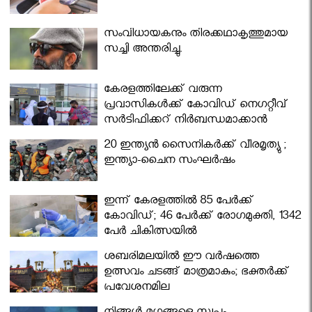
സംവിധായകനും തിരക്കഥാകൃത്തുമായ
സച്ചി അന്തരിച്ചു.
കേരളത്തിലേക്ക് വരുന്ന
പ്രവാസികള്‍ക്ക് കോവിഡ് നെഗറ്റീവ്
സര്‍ട്ടിഫിക്കറ്റ് നിർബന്ധമാക്കാൻ
മന്ത്രിസഭ
20 ഇന്ത്യൻ സൈനികർക്ക് വീരമൃത്യു ;
ഇന്ത്യാ-ചൈന സംഘർഷം
ഇന്ന് കേരളത്തിൽ 85 പേർക്ക്
കോവിഡ്; 46 പേർക്ക് രോഗമുക്തി, 1342
പേർ ചികിത്സയിൽ
ശബരിമലയില്‍ ഈ വർഷത്തെ
ഉത്സവം ചടങ്ങ് മാത്രമാകും; ഭക്തർക്ക്
പ്രവേശനമില്ല