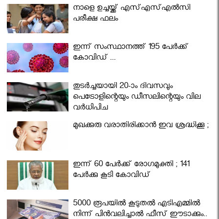
നാളെ ഉച്ചയ്ക്ക് എസ്എസ്എല്‍സി
പരീക്ഷ ഫലം
ഇന്ന് സംസ്ഥാനത്ത് 195 പേര്‍ക്ക്
കോവിഡ് ...
തുടർച്ചയായി 20-ാം ദിവസവും
പെട്രോളിന്റെയും ഡീസലിന്റെയും വില
വര്‍ധിപ്പിച്ചു
മുഖക്കുരു വരാതിരിക്കാന്‍ ഇവ ശ്രദ്ധിക്കൂ ;
ഇന്ന് 60 പേർക്ക് രോഗമുക്തി ; 141
പേര്‍ക്കു കൂടി കോവിഡ്
5000 രൂപയിൽ കൂടുതൽ എടിഎമ്മിൽ
നിന്ന് പിൻവലിച്ചാൽ ഫീസ് ഈടാക്കും..