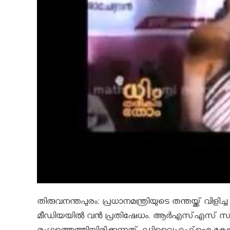
തിരുവനന്തപുരം: പ്രധാനമന്ത്രിയുടെ തന്തയ്ക്
മീഡിയയിൽ വൻ പ്രതിഷേധം. ആര്‍എസ്എസ് സംഘപ