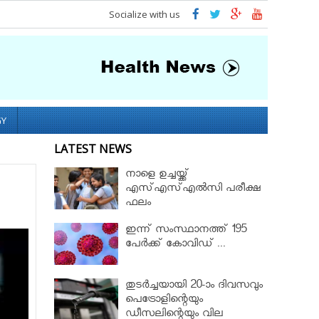
Socialize with us
GY
LATEST NEWS
നാളെ ഉച്ചയ്ക്ക്
എസ്എസ്എല്‍സി പരീക്ഷ
ഫലം
ഇന്ന് സംസ്ഥാനത്ത് 195
പേര്‍ക്ക് കോവിഡ് ...
തുടർച്ചയായി 20-ാം ദിവസവും
പെട്രോളിന്റെയും
ഡീസലിന്റെയും വില