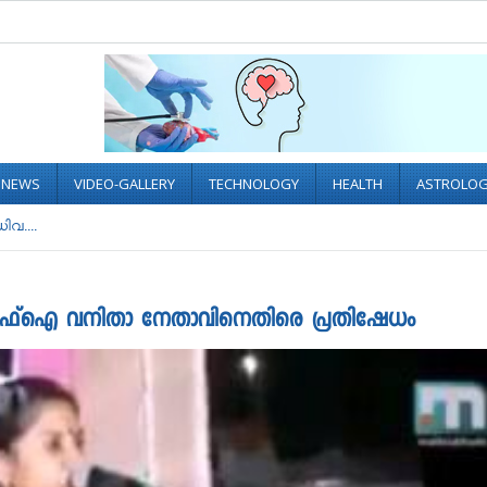
L NEWS
VIDEO-GALLERY
TECHNOLOGY
HEALTH
ASTROLO
ഡിവ....
ഡിവൈഎഫ്‌ഐ വനിതാ നേതാവിനെതിരെ പ്രതിഷേധം