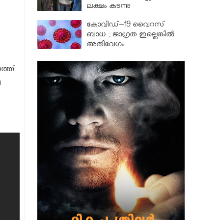
ലക്ഷം കടന്നു
കോവിഡ്–19 വൈറസ്
ബാധ ; ജാഗ്രത ഇല്ലെങ്കിൽ
അതിവേഗം
പടരും..പരീക്ഷകൾ മാറ്റില്ല:
സ്കൂളുകളിൽ ജാഗ്രത നിര്‍ദേശം
ത്ത്
ല