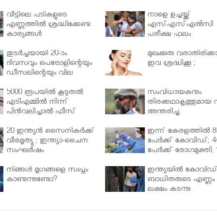
വീട്ടിലെ പടികളുടെ
നാളെ ഉച്ചയ്ക്ക്
എണ്ണത്തിൽ ശ്രദ്ധിക്കേണ്ട
എസ്എസ്എല്‍സി
കാര്യങ്ങൾ
പരീക്ഷ ഫലം
തുടർച്ചയായി 20-ാം
മുഖക്കുരു വരാതിരിക്കാ
ദിവസവും പെട്രോളിന്റെയും
ഇവ ശ്രദ്ധിക്കൂ ;
ഡീസലിന്റെയും വില
വര്‍ധിപ്പിച്ചു
5000 രൂപയിൽ കൂടുതൽ
സംവിധായകനും
എടിഎമ്മിൽ നിന്ന്
തിരക്കഥാകൃത്തുമായ സ
പിൻവലിച്ചാൽ ഫീസ്
അന്തരിച്ചു.
ഈടാക്കും..
20 ഇന്ത്യൻ സൈനികർക്ക്
ഇന്ന് കേരളത്തിൽ 8
വീരമൃത്യു ; ഇന്ത്യാ-ചൈന
പേർക്ക് കോവിഡ്; 4
സംഘർഷം
പേർക്ക് രോഗമുക്തി, 
പേർ ചികിത്സയിൽ
നിങ്ങള്‍ മൃഗങ്ങളെ സ്വപ്നം
ഇന്ത്യയിൽ കോവിഡ
കാണുന്നുണ്ടോ?
ബാധിതരുടെ എണ്ണം 
ലക്ഷം കടന്നു