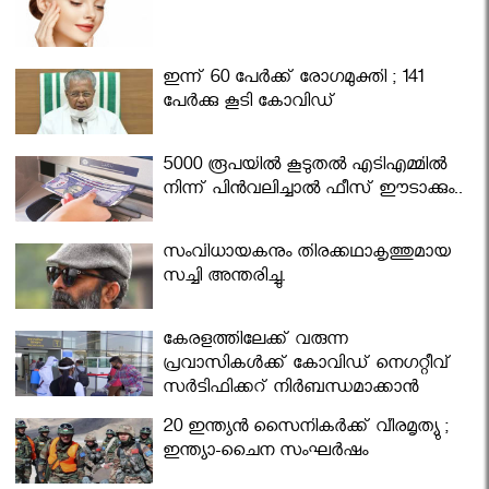
ഇന്ന് 60 പേർക്ക് രോഗമുക്തി ; 141
പേര്‍ക്കു കൂടി കോവിഡ്
5000 രൂപയിൽ കൂടുതൽ എടിഎമ്മിൽ
നിന്ന് പിൻവലിച്ചാൽ ഫീസ് ഈടാക്കും..
സംവിധായകനും തിരക്കഥാകൃത്തുമായ
സച്ചി അന്തരിച്ചു.
കേരളത്തിലേക്ക് വരുന്ന
പ്രവാസികള്‍ക്ക് കോവിഡ് നെഗറ്റീവ്
സര്‍ട്ടിഫിക്കറ്റ് നിർബന്ധമാക്കാൻ
മന്ത്രിസഭ
20 ഇന്ത്യൻ സൈനികർക്ക് വീരമൃത്യു ;
ഇന്ത്യാ-ചൈന സംഘർഷം