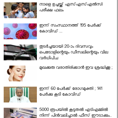
നാളെ ഉച്ചയ്ക്ക് എസ്എസ്എല്‍സി
പരീക്ഷ ഫലം
ഇന്ന് സംസ്ഥാനത്ത് 195 പേര്‍ക്ക്
കോവിഡ് ...
തുടർച്ചയായി 20-ാം ദിവസവും
പെട്രോളിന്റെയും ഡീസലിന്റെയും വില
വര്‍ധിപ്പിച്ചു
മുഖക്കുരു വരാതിരിക്കാന്‍ ഇവ ശ്രദ്ധിക്കൂ ;
ഇന്ന് 60 പേർക്ക് രോഗമുക്തി ; 141
പേര്‍ക്കു കൂടി കോവിഡ്
5000 രൂപയിൽ കൂടുതൽ എടിഎമ്മിൽ
നിന്ന് പിൻവലിച്ചാൽ ഫീസ് ഈടാക്കും..