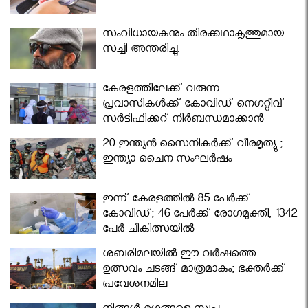
സംവിധായകനും തിരക്കഥാകൃത്തുമായ
സച്ചി അന്തരിച്ചു.
കേരളത്തിലേക്ക് വരുന്ന
പ്രവാസികള്‍ക്ക് കോവിഡ് നെഗറ്റീവ്
സര്‍ട്ടിഫിക്കറ്റ് നിർബന്ധമാക്കാൻ
മന്ത്രിസഭ
20 ഇന്ത്യൻ സൈനികർക്ക് വീരമൃത്യു ;
ഇന്ത്യാ-ചൈന സംഘർഷം
ഇന്ന് കേരളത്തിൽ 85 പേർക്ക്
കോവിഡ്; 46 പേർക്ക് രോഗമുക്തി, 1342
പേർ ചികിത്സയിൽ
ശബരിമലയില്‍ ഈ വർഷത്തെ
ഉത്സവം ചടങ്ങ് മാത്രമാകും; ഭക്തർക്ക്
പ്രവേശനമില്ല