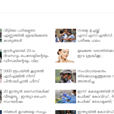
വീട്ടിലെ പടികളുടെ
നാളെ ഉച്ചയ്ക്ക്
എണ്ണത്തിൽ ശ്രദ്ധിക്കേണ്ട
എസ്എസ്എല്‍സി
കാര്യങ്ങൾ
പരീക്ഷ ഫലം
തുടർച്ചയായി 20-ാം
മുഖക്കുരു വരാതിരിക്കാ
ദിവസവും പെട്രോളിന്റെയും
ഇവ ശ്രദ്ധിക്കൂ ;
ഡീസലിന്റെയും വില
വര്‍ധിപ്പിച്ചു
5000 രൂപയിൽ കൂടുതൽ
സംവിധായകനും
എടിഎമ്മിൽ നിന്ന്
തിരക്കഥാകൃത്തുമായ സ
പിൻവലിച്ചാൽ ഫീസ്
അന്തരിച്ചു.
ഈടാക്കും..
20 ഇന്ത്യൻ സൈനികർക്ക്
ഇന്ന് കേരളത്തിൽ 8
വീരമൃത്യു ; ഇന്ത്യാ-ചൈന
പേർക്ക് കോവിഡ്; 4
സംഘർഷം
പേർക്ക് രോഗമുക്തി, 
പേർ ചികിത്സയിൽ
നിങ്ങള്‍ മൃഗങ്ങളെ സ്വപ്നം
ഇന്ത്യയിൽ കോവിഡ