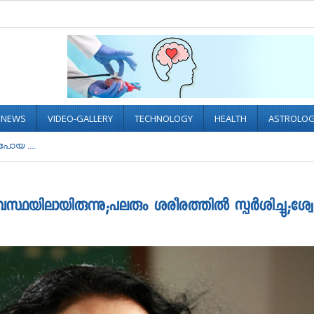
L NEWS
VIDEO-GALLERY
TECHNOLOGY
HEALTH
ASTROLO
ുപോയ ....
അവസ്ഥയിലായിരുന്നു;പലരും ശരീരത്തിൽ സ്പർശിച്ചു;ശ്വ