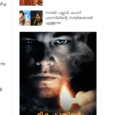
ിച്ച
സായി പല്ലവി ഫഹദ്
ഫാസിലിന്റെ നായികയായി
എത്തുന്നു
്നു
ു.