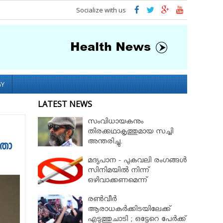
Socialize with us
GY
LATEST NEWS
സംവിധായകനും
തിരക്കഥാകൃത്തുമായ സച്ചി
അന്തരിച്ചു.
േതാ
മദ്യപാന - പുകവലി രംഗങ്ങള്‍
സിനിമയില്‍ നിന്ന്
ഒഴിവാക്കണമെന്ന്
നിയമസഭാസമിതി
രണ്‍വീര്‍
ആരാധകര്‍ക്കിടയിലേക്ക്
എടുത്തുചാടി ; ഒട്ടേറെ പേര്‍ക്ക്