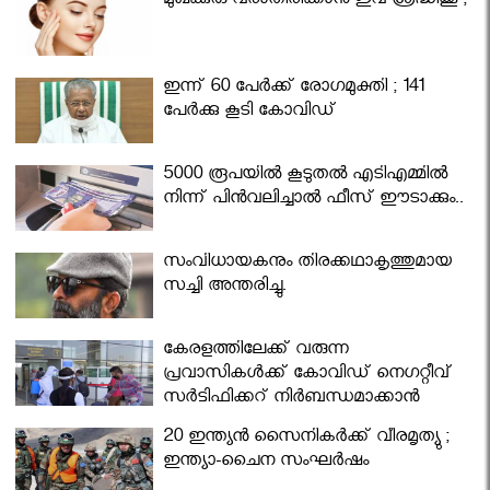
മുഖക്കുരു വരാതിരിക്കാന്‍ ഇവ ശ്രദ്ധിക്കൂ ;
ഇന്ന് 60 പേർക്ക് രോഗമുക്തി ; 141
പേര്‍ക്കു കൂടി കോവിഡ്
5000 രൂപയിൽ കൂടുതൽ എടിഎമ്മിൽ
നിന്ന് പിൻവലിച്ചാൽ ഫീസ് ഈടാക്കും..
സംവിധായകനും തിരക്കഥാകൃത്തുമായ
സച്ചി അന്തരിച്ചു.
കേരളത്തിലേക്ക് വരുന്ന
പ്രവാസികള്‍ക്ക് കോവിഡ് നെഗറ്റീവ്
സര്‍ട്ടിഫിക്കറ്റ് നിർബന്ധമാക്കാൻ
മന്ത്രിസഭ
20 ഇന്ത്യൻ സൈനികർക്ക് വീരമൃത്യു ;
ഇന്ത്യാ-ചൈന സംഘർഷം