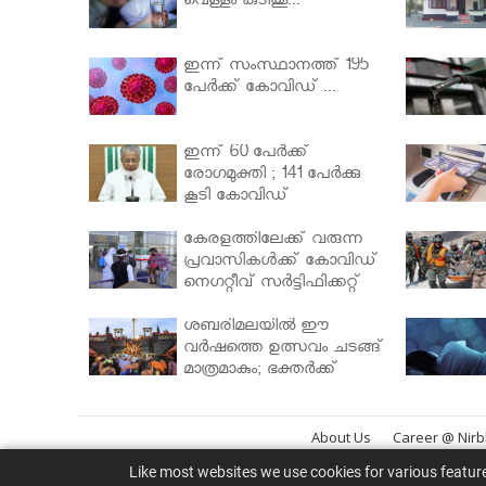
വെള്ളം കുടിക്കൂ...
ഇന്ന് സംസ്ഥാനത്ത് 195
പേര്‍ക്ക് കോവിഡ് ...
ഇന്ന് 60 പേർക്ക്
രോഗമുക്തി ; 141 പേര്‍ക്കു
കൂടി കോവിഡ്
കേരളത്തിലേക്ക് വരുന്ന
പ്രവാസികള്‍ക്ക് കോവിഡ്
നെഗറ്റീവ് സര്‍ട്ടിഫിക്കറ്റ്
നിർബന്ധമാക്കാൻ
മന്ത്രിസഭ
ശബരിമലയില്‍ ഈ
വർഷത്തെ ഉത്സവം ചടങ്ങ്
മാത്രമാകും; ഭക്തർക്ക്
പ്രവേശനമില്ല
About Us
Career @ Nir
Like most websites we use cookies for various featur