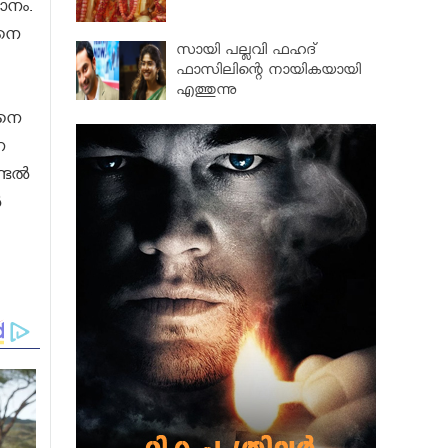
ാനം.
ിനെ
സായി പല്ലവി ഫഹദ്
ഫാസിലിന്റെ നായികയായി
എത്തുന്നു
യനെ
െ
ടല്‍
‍