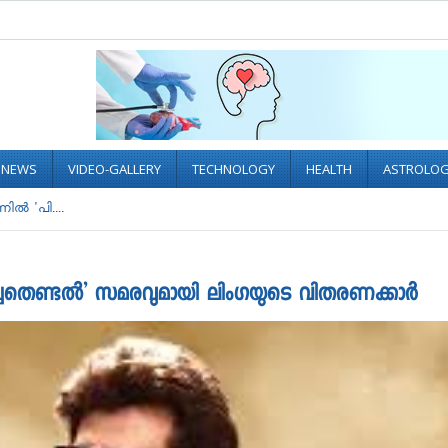
L NEWS
VIDEO-GALLERY
TECHNOLOGY
HEALTH
ASTROLO
ല്‍ 'പി....
പിച്ചതെണ്ടൽ’ സമരവുമായി ലിംഗയുടെ വിതരണക്കാര്‍