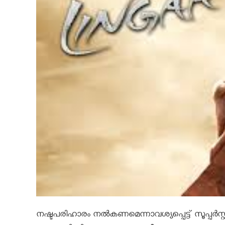
നഷ്ടപരിഹാരം നല്‍കണമെന്നാവശ്യപ്പെട്ട് സൂപ്പര്‍സ്റ്റ