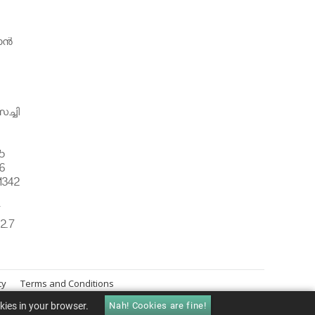
ന്‍
ച്ചി
5
6
1342
്
2.7
cy
Terms and Conditions
okies in your browser.
Nah! Cookies are fine!