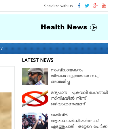
Socialize with us
GY
LATEST NEWS
സംവിധായകനും
തിരക്കഥാകൃത്തുമായ സച്ചി
അന്തരിച്ചു.
മദ്യപാന - പുകവലി രംഗങ്ങള്‍
സിനിമയില്‍ നിന്ന്
ഒഴിവാക്കണമെന്ന്
നിയമസഭാസമിതി
രണ്‍വീര്‍
ആരാധകര്‍ക്കിടയിലേക്ക്
എടുത്തുചാടി ; ഒട്ടേറെ പേര്‍ക്ക്