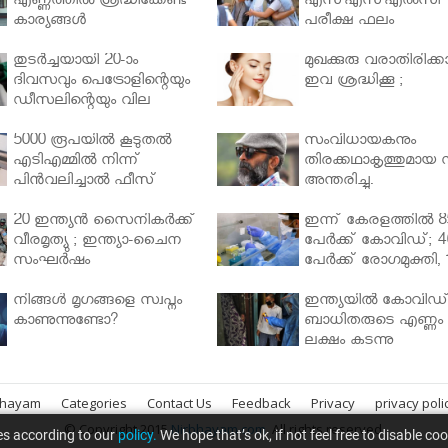
എണ്ണത്തിൽ ശ്രദ്ധിക്കേണ്ട
എസ്എസ്എല്‍സി
കാര്യങ്ങൾ
പരീക്ഷ ഫലം
തുടർച്ചയായി 20-ാം
മുഖക്കുരു വരാതിരിക്കാ
ദിവസവും പെട്രോളിന്റെയും
ഇവ ശ്രദ്ധിക്കൂ ;
ഡീസലിന്റെയും വില
വര്‍ധിപ്പിച്ചു
5000 രൂപയിൽ കൂടുതൽ
സംവിധായകനും
എടിഎമ്മിൽ നിന്ന്
തിരക്കഥാകൃത്തുമായ സ
പിൻവലിച്ചാൽ ഫീസ്
അന്തരിച്ചു.
ഈടാക്കും..
20 ഇന്ത്യൻ സൈനികർക്ക്
ഇന്ന് കേരളത്തിൽ 8
വീരമൃത്യു ; ഇന്ത്യാ-ചൈന
പേർക്ക് കോവിഡ്; 4
സംഘർഷം
പേർക്ക് രോഗമുക്തി, 
പേർ ചികിത്സയിൽ
നിങ്ങള്‍ മൃഗങ്ങളെ സ്വപ്നം
ഇന്ത്യയിൽ കോവിഡ
കാണുന്നുണ്ടോ?
ബാധിതരുടെ എണ്ണം 
ലക്ഷം കടന്നു
bhayam
Categories
Contact Us
Feedback
Privacy
privacy poli
© Copyright 2015
Nirbhayam.com
. All rights reserved.
es according to our
policy.
We hope that’s ok, if not feel free to disable co