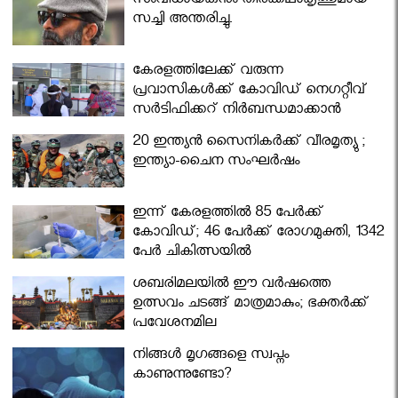
സംവിധായകനും തിരക്കഥാകൃത്തുമായ
സച്ചി അന്തരിച്ചു.
കേരളത്തിലേക്ക് വരുന്ന
പ്രവാസികള്‍ക്ക് കോവിഡ് നെഗറ്റീവ്
സര്‍ട്ടിഫിക്കറ്റ് നിർബന്ധമാക്കാൻ
മന്ത്രിസഭ
20 ഇന്ത്യൻ സൈനികർക്ക് വീരമൃത്യു ;
ഇന്ത്യാ-ചൈന സംഘർഷം
ഇന്ന് കേരളത്തിൽ 85 പേർക്ക്
കോവിഡ്; 46 പേർക്ക് രോഗമുക്തി, 1342
പേർ ചികിത്സയിൽ
ശബരിമലയില്‍ ഈ വർഷത്തെ
ഉത്സവം ചടങ്ങ് മാത്രമാകും; ഭക്തർക്ക്
പ്രവേശനമില്ല
നിങ്ങള്‍ മൃഗങ്ങളെ സ്വപ്നം
കാണുന്നുണ്ടോ?