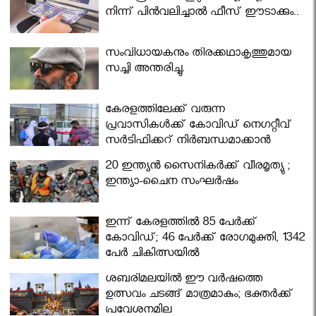
നിന്ന് പിൻവലിച്ചാൽ ഫീസ് ഈടാക്കും..
സംവിധായകനും തിരക്കഥാകൃത്തുമായ
സച്ചി അന്തരിച്ചു.
കേരളത്തിലേക്ക് വരുന്ന
പ്രവാസികള്‍ക്ക് കോവിഡ് നെഗറ്റീവ്
സര്‍ട്ടിഫിക്കറ്റ് നിർബന്ധമാക്കാൻ
മന്ത്രിസഭ
20 ഇന്ത്യൻ സൈനികർക്ക് വീരമൃത്യു ;
ഇന്ത്യാ-ചൈന സംഘർഷം
ഇന്ന് കേരളത്തിൽ 85 പേർക്ക്
കോവിഡ്; 46 പേർക്ക് രോഗമുക്തി, 1342
പേർ ചികിത്സയിൽ
ശബരിമലയില്‍ ഈ വർഷത്തെ
ഉത്സവം ചടങ്ങ് മാത്രമാകും; ഭക്തർക്ക്
പ്രവേശനമില്ല