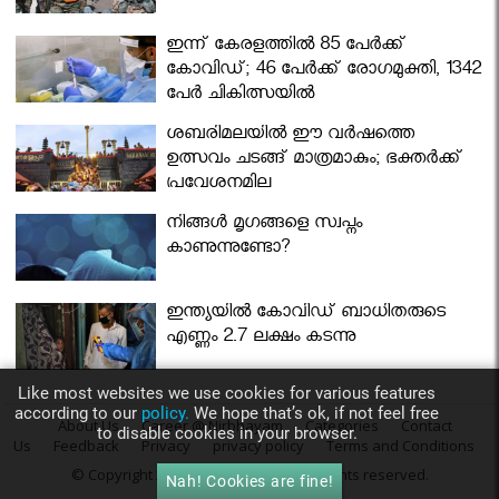
ഇന്ന് കേരളത്തിൽ 85 പേർക്ക്
കോവിഡ്; 46 പേർക്ക് രോഗമുക്തി, 1342
പേർ ചികിത്സയിൽ
ശബരിമലയില്‍ ഈ വർഷത്തെ
ഉത്സവം ചടങ്ങ് മാത്രമാകും; ഭക്തർക്ക്
പ്രവേശനമില്ല
നിങ്ങള്‍ മൃഗങ്ങളെ സ്വപ്നം
കാണുന്നുണ്ടോ?
ഇന്ത്യയിൽ കോവിഡ് ബാധിതരുടെ
എണ്ണം 2.7 ലക്ഷം കടന്നു
Like most websites we use cookies for various features
according to our
policy.
We hope that’s ok, if not feel free
About Us
Career @ Nirbhayam
Categories
Contact
to disable cookies in your browser.
Us
Feedback
Privacy
privacy policy
Terms and Conditions
© Copyright 2016
Nirbhayam.com
. All rights reserved.
Nah! Cookies are fine!