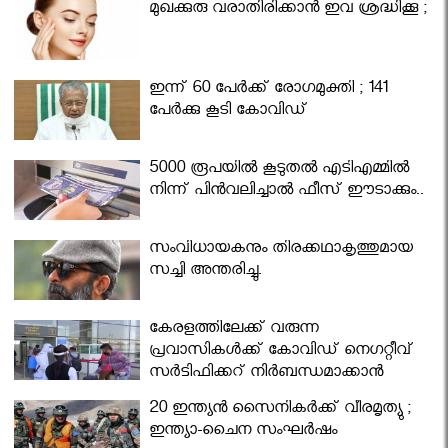
മുഖക്കുരു വരാതിരിക്കാന്‍ ഇവ ശ്രദ്ധിക്കൂ ;
ഇന്ന് 60 പേർക്ക് രോഗമുക്തി ; 141
പേര്‍ക്കു കൂടി കോവിഡ്
5000 രൂപയിൽ കൂടുതൽ എടിഎമ്മിൽ
നിന്ന് പിൻവലിച്ചാൽ ഫീസ് ഈടാക്കും..
സംവിധായകനും തിരക്കഥാകൃത്തുമായ
സച്ചി അന്തരിച്ചു.
കേരളത്തിലേക്ക് വരുന്ന
പ്രവാസികള്‍ക്ക് കോവിഡ് നെഗറ്റീവ്
സര്‍ട്ടിഫിക്കറ്റ് നിർബന്ധമാക്കാൻ
മന്ത്രിസഭ
20 ഇന്ത്യൻ സൈനികർക്ക് വീരമൃത്യു ;
ഇന്ത്യാ-ചൈന സംഘർഷം