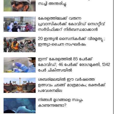
സച്ചി അന്തരിച്ചു.
കേരളത്തിലേക്ക് വരുന്ന
പ്രവാസികള്‍ക്ക് കോവിഡ് നെഗറ്റീവ്
സര്‍ട്ടിഫിക്കറ്റ് നിർബന്ധമാക്കാൻ
മന്ത്രിസഭ
20 ഇന്ത്യൻ സൈനികർക്ക് വീരമൃത്യു ;
ഇന്ത്യാ-ചൈന സംഘർഷം
ഇന്ന് കേരളത്തിൽ 85 പേർക്ക്
കോവിഡ്; 46 പേർക്ക് രോഗമുക്തി, 1342
പേർ ചികിത്സയിൽ
ശബരിമലയില്‍ ഈ വർഷത്തെ
ഉത്സവം ചടങ്ങ് മാത്രമാകും; ഭക്തർക്ക്
പ്രവേശനമില്ല
നിങ്ങള്‍ മൃഗങ്ങളെ സ്വപ്നം
കാണുന്നുണ്ടോ?