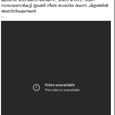
മോഹന്‍, ടൊവിനോ തോമസ്, ഹണി റോസ്, രചന
നാരായണന്‍കുട്ടി തുടങ്ങി നീണ്ട താരനിര തന്നെ ചിത്രത്തിൽ
അണിനിരക്കുന്നുണ്ട്.
–