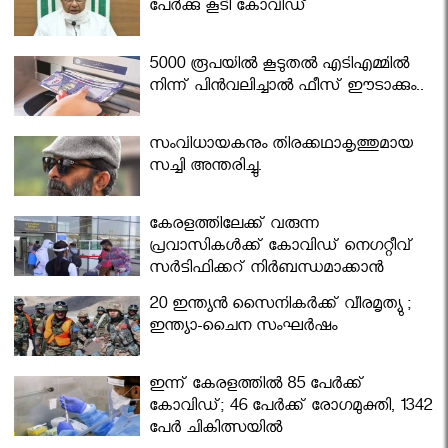
പേര്‍ക്കു കൂടി കോവിഡ്
5000 രൂപയിൽ കൂടുതൽ എടിഎമ്മിൽ
നിന്ന് പിൻവലിച്ചാൽ ഫീസ് ഈടാക്കും..
സംവിധായകനും തിരക്കഥാകൃത്തുമായ
സച്ചി അന്തരിച്ചു.
കേരളത്തിലേക്ക് വരുന്ന
പ്രവാസികള്‍ക്ക് കോവിഡ് നെഗറ്റീവ്
സര്‍ട്ടിഫിക്കറ്റ് നിർബന്ധമാക്കാൻ
മന്ത്രിസഭ
20 ഇന്ത്യൻ സൈനികർക്ക് വീരമൃത്യു ;
ഇന്ത്യാ-ചൈന സംഘർഷം
ഇന്ന് കേരളത്തിൽ 85 പേർക്ക്
കോവിഡ്; 46 പേർക്ക് രോഗമുക്തി, 1342
പേർ ചികിത്സയിൽ