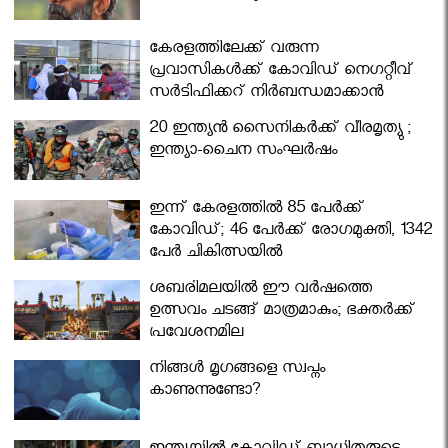
കേരളത്തിലേക്ക് വരുന്ന
പ്രവാസികള്‍ക്ക് കോവിഡ് നെഗറ്റീവ്
സര്‍ട്ടിഫിക്കറ്റ് നിർബന്ധമാക്കാൻ
മന്ത്രിസഭ
20 ഇന്ത്യൻ സൈനികർക്ക് വീരമൃത്യു ;
ഇന്ത്യാ-ചൈന സംഘർഷം
ഇന്ന് കേരളത്തിൽ 85 പേർക്ക്
കോവിഡ്; 46 പേർക്ക് രോഗമുക്തി, 1342
പേർ ചികിത്സയിൽ
ശബരിമലയില്‍ ഈ വർഷത്തെ
ഉത്സവം ചടങ്ങ് മാത്രമാകും; ഭക്തർക്ക്
പ്രവേശനമില്ല
നിങ്ങള്‍ മൃഗങ്ങളെ സ്വപ്നം
കാണുന്നുണ്ടോ?