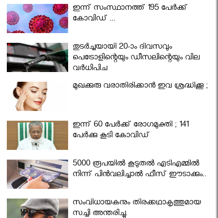
ഇന്ന് സംസ്ഥാനത്ത് 195 പേര്‍ക്ക്
കോവിഡ് ...
തുടർച്ചയായി 20-ാം ദിവസവും
പെട്രോളിന്റെയും ഡീസലിന്റെയും വില
വര്‍ധിപ്പിച്ചു
മുഖക്കുരു വരാതിരിക്കാന്‍ ഇവ ശ്രദ്ധിക്കൂ ;
ഇന്ന് 60 പേർക്ക് രോഗമുക്തി ; 141
പേര്‍ക്കു കൂടി കോവിഡ്
5000 രൂപയിൽ കൂടുതൽ എടിഎമ്മിൽ
നിന്ന് പിൻവലിച്ചാൽ ഫീസ് ഈടാക്കും..
സംവിധായകനും തിരക്കഥാകൃത്തുമായ
സച്ചി അന്തരിച്ചു.