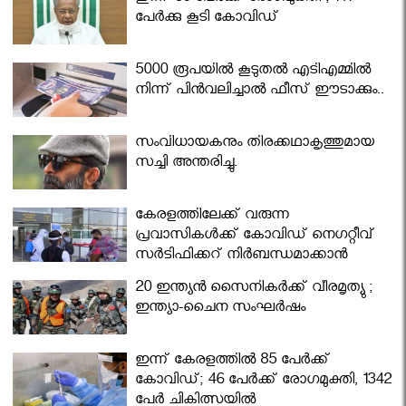
പേര്‍ക്കു കൂടി കോവിഡ്
5000 രൂപയിൽ കൂടുതൽ എടിഎമ്മിൽ
നിന്ന് പിൻവലിച്ചാൽ ഫീസ് ഈടാക്കും..
സംവിധായകനും തിരക്കഥാകൃത്തുമായ
സച്ചി അന്തരിച്ചു.
കേരളത്തിലേക്ക് വരുന്ന
പ്രവാസികള്‍ക്ക് കോവിഡ് നെഗറ്റീവ്
സര്‍ട്ടിഫിക്കറ്റ് നിർബന്ധമാക്കാൻ
മന്ത്രിസഭ
20 ഇന്ത്യൻ സൈനികർക്ക് വീരമൃത്യു ;
ഇന്ത്യാ-ചൈന സംഘർഷം
ഇന്ന് കേരളത്തിൽ 85 പേർക്ക്
കോവിഡ്; 46 പേർക്ക് രോഗമുക്തി, 1342
പേർ ചികിത്സയിൽ