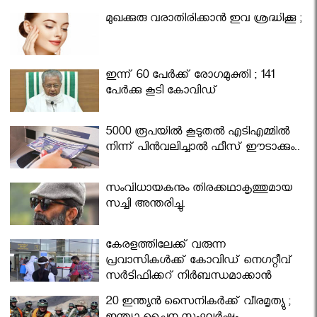
മുഖക്കുരു വരാതിരിക്കാന്‍ ഇവ ശ്രദ്ധിക്കൂ ;
ഇന്ന് 60 പേർക്ക് രോഗമുക്തി ; 141
പേര്‍ക്കു കൂടി കോവിഡ്
5000 രൂപയിൽ കൂടുതൽ എടിഎമ്മിൽ
നിന്ന് പിൻവലിച്ചാൽ ഫീസ് ഈടാക്കും..
സംവിധായകനും തിരക്കഥാകൃത്തുമായ
സച്ചി അന്തരിച്ചു.
കേരളത്തിലേക്ക് വരുന്ന
പ്രവാസികള്‍ക്ക് കോവിഡ് നെഗറ്റീവ്
സര്‍ട്ടിഫിക്കറ്റ് നിർബന്ധമാക്കാൻ
മന്ത്രിസഭ
20 ഇന്ത്യൻ സൈനികർക്ക് വീരമൃത്യു ;