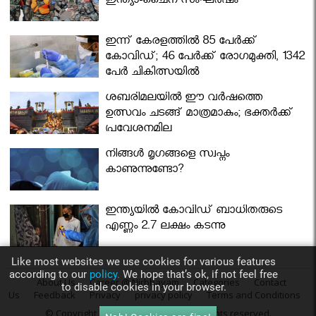
ഇന്ത്യാ-ചൈന സംഘർഷം
ഇന്ന് കേരളത്തിൽ 85 പേർക്ക്
കോവിഡ്; 46 പേർക്ക് രോഗമുക്തി, 1342
പേർ ചികിത്സയിൽ
ശബരിമലയില്‍ ഈ വർഷത്തെ
ഉത്സവം ചടങ്ങ് മാത്രമാകും; ഭക്തർക്ക്
പ്രവേശനമില്ല
നിങ്ങള്‍ മൃഗങ്ങളെ സ്വപ്നം
കാണുന്നുണ്ടോ?
ഇന്ത്യയിൽ കോവിഡ് ബാധിതരുടെ
എണ്ണം 2.7 ലക്ഷം കടന്നു
Like most websites we use cookies for various features
according to our
policy.
We hope that’s ok, if not feel free
About Us
Career @ Nirbhayam
Categories
Contact
to disable cookies in your browser.
Us
Feedback
Privacy
privacy policy
Terms and Conditions
© Copyright 2016
Nirbhayam.com
. All rights reserved.