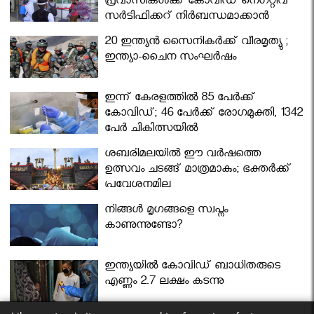
പ്രവാസികള്‍ക്ക് കോവിഡ് നെഗറ്റീവ്
സര്‍ട്ടിഫിക്കറ്റ് നിർബന്ധമാക്കാൻ
മന്ത്രിസഭ
20 ഇന്ത്യൻ സൈനികർക്ക് വീരമൃത്യു ;
ഇന്ത്യാ-ചൈന സംഘർഷം
ഇന്ന് കേരളത്തിൽ 85 പേർക്ക്
കോവിഡ്; 46 പേർക്ക് രോഗമുക്തി, 1342
പേർ ചികിത്സയിൽ
ശബരിമലയില്‍ ഈ വർഷത്തെ
ഉത്സവം ചടങ്ങ് മാത്രമാകും; ഭക്തർക്ക്
പ്രവേശനമില്ല
നിങ്ങള്‍ മൃഗങ്ങളെ സ്വപ്നം
കാണുന്നുണ്ടോ?
ഇന്ത്യയിൽ കോവിഡ് ബാധിതരുടെ
എണ്ണം 2.7 ലക്ഷം കടന്നു