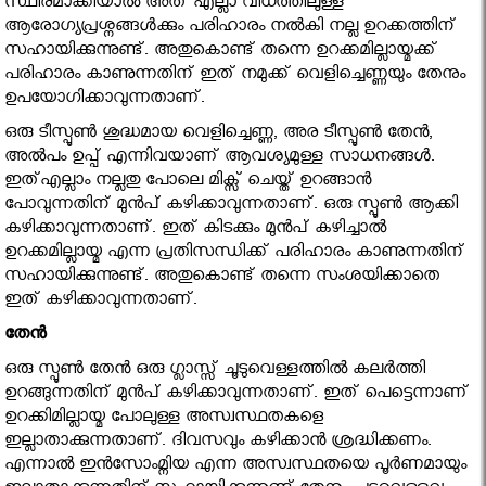
സ്ഥിരമാക്കിയാൽ അത് എല്ലാ വിധത്തിലുള്ള
ആരോഗ്യപ്രശ്നങ്ങൾക്കും പരിഹാരം നൽകി നല്ല ഉറക്കത്തിന്
സഹായിക്കുന്നുണ്ട്. അതുകൊണ്ട് തന്നെ ഉറക്കമില്ലായ്മക്ക്
പരിഹാരം കാണുന്നതിന് ഇത് നമുക്ക് വെളിച്ചെണ്ണയും തേനും
ഉപയോഗിക്കാവുന്നതാണ്.
ഒരു ടീസ്പൂൺ ശുദ്ധമായ വെളിച്ചെണ്ണ, അര ടീസ്പൂൺ തേൻ,
അൽപം ഉപ്പ് എന്നിവയാണ് ആവശ്യമുള്ള സാധനങ്ങൾ.
ഇത്എല്ലാം നല്ലതു പോലെ മിക്സ് ചെയ്ത് ഉറങ്ങാൻ
പോവുന്നതിന് മുൻപ് കഴിക്കാവുന്നതാണ്. ഒരു സ്പൂൺ ആക്കി
കഴിക്കാവുന്നതാണ്. ഇത് കിടക്കും മുൻപ് കഴിച്ചാൽ
ഉറക്കമില്ലായ്മ എന്ന പ്രതിസന്ധിക്ക് പരിഹാരം കാണുന്നതിന്
സഹായിക്കുന്നുണ്ട്. അതുകൊണ്ട് തന്നെ സംശയിക്കാതെ
ഇത് കഴിക്കാവുന്നതാണ്.
തേൻ
ഒരു സ്പൂൺ തേൻ ഒരു ഗ്ലാസ്സ് ചൂടുവെള്ളത്തിൽ കലർത്തി
ഉറങ്ങുന്നതിന് മുന്‍പ് കഴിക്കാവുന്നതാണ്. ഇത് പെട്ടെന്നാണ്
ഉറക്കിമില്ലായ്മ പോലുള്ള അസ്വസ്ഥതകളെ
ഇല്ലാതാക്കുന്നതാണ്. ദിവസവും കഴിക്കാൻ ശ്രദ്ധിക്കണം.
എന്നാൽ ഇൻസോംമ്നിയ എന്ന അസ്വസ്ഥതയെ പൂർണമായും