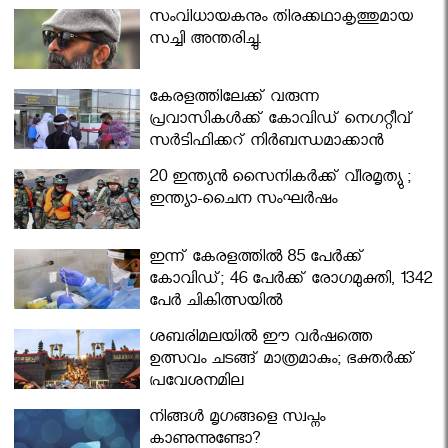
സംവിധായകനും തിരക്കഥാകൃത്തുമായ
സച്ചി അന്തരിച്ചു.
കേരളത്തിലേക്ക് വരുന്ന
പ്രവാസികള്‍ക്ക് കോവിഡ് നെഗറ്റീവ്
സര്‍ട്ടിഫിക്കറ്റ് നിർബന്ധമാക്കാൻ
മന്ത്രിസഭ
20 ഇന്ത്യൻ സൈനികർക്ക് വീരമൃത്യു ;
ഇന്ത്യാ-ചൈന സംഘർഷം
ഇന്ന് കേരളത്തിൽ 85 പേർക്ക്
കോവിഡ്; 46 പേർക്ക് രോഗമുക്തി, 1342
പേർ ചികിത്സയിൽ
ശബരിമലയില്‍ ഈ വർഷത്തെ
ഉത്സവം ചടങ്ങ് മാത്രമാകും; ഭക്തർക്ക്
പ്രവേശനമില്ല
നിങ്ങള്‍ മൃഗങ്ങളെ സ്വപ്നം
കാണുന്നുണ്ടോ?