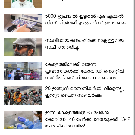
5000 രൂപയിൽ കൂടുതൽ എടിഎമ്മിൽ
നിന്ന് പിൻവലിച്ചാൽ ഫീസ് ഈടാക്കും..
സംവിധായകനും തിരക്കഥാകൃത്തുമായ
സച്ചി അന്തരിച്ചു.
കേരളത്തിലേക്ക് വരുന്ന
പ്രവാസികള്‍ക്ക് കോവിഡ് നെഗറ്റീവ്
സര്‍ട്ടിഫിക്കറ്റ് നിർബന്ധമാക്കാൻ
മന്ത്രിസഭ
20 ഇന്ത്യൻ സൈനികർക്ക് വീരമൃത്യു ;
ഇന്ത്യാ-ചൈന സംഘർഷം
ഇന്ന് കേരളത്തിൽ 85 പേർക്ക്
കോവിഡ്; 46 പേർക്ക് രോഗമുക്തി, 1342
പേർ ചികിത്സയിൽ