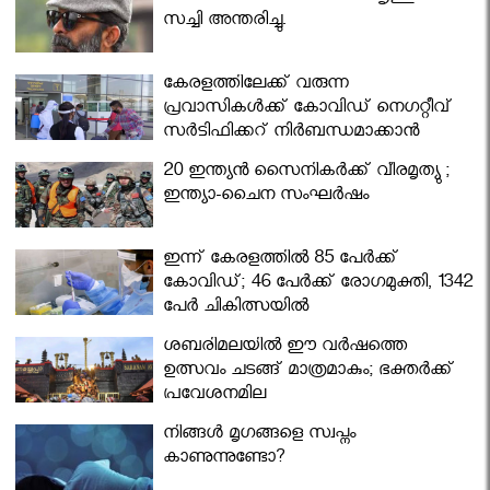
സച്ചി അന്തരിച്ചു.
കേരളത്തിലേക്ക് വരുന്ന
പ്രവാസികള്‍ക്ക് കോവിഡ് നെഗറ്റീവ്
സര്‍ട്ടിഫിക്കറ്റ് നിർബന്ധമാക്കാൻ
മന്ത്രിസഭ
20 ഇന്ത്യൻ സൈനികർക്ക് വീരമൃത്യു ;
ഇന്ത്യാ-ചൈന സംഘർഷം
ഇന്ന് കേരളത്തിൽ 85 പേർക്ക്
കോവിഡ്; 46 പേർക്ക് രോഗമുക്തി, 1342
പേർ ചികിത്സയിൽ
ശബരിമലയില്‍ ഈ വർഷത്തെ
ഉത്സവം ചടങ്ങ് മാത്രമാകും; ഭക്തർക്ക്
പ്രവേശനമില്ല
നിങ്ങള്‍ മൃഗങ്ങളെ സ്വപ്നം
കാണുന്നുണ്ടോ?