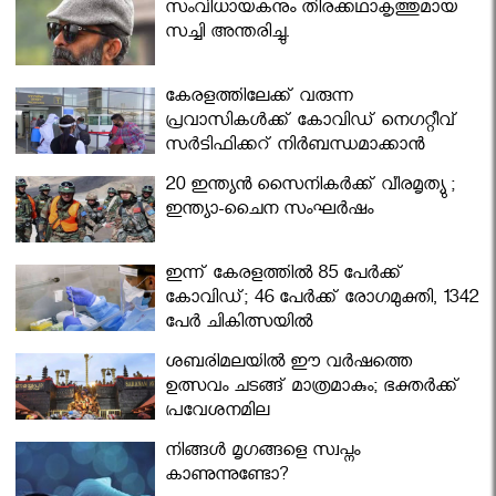
സംവിധായകനും തിരക്കഥാകൃത്തുമായ
സച്ചി അന്തരിച്ചു.
കേരളത്തിലേക്ക് വരുന്ന
പ്രവാസികള്‍ക്ക് കോവിഡ് നെഗറ്റീവ്
സര്‍ട്ടിഫിക്കറ്റ് നിർബന്ധമാക്കാൻ
മന്ത്രിസഭ
20 ഇന്ത്യൻ സൈനികർക്ക് വീരമൃത്യു ;
ഇന്ത്യാ-ചൈന സംഘർഷം
ഇന്ന് കേരളത്തിൽ 85 പേർക്ക്
കോവിഡ്; 46 പേർക്ക് രോഗമുക്തി, 1342
പേർ ചികിത്സയിൽ
ശബരിമലയില്‍ ഈ വർഷത്തെ
ഉത്സവം ചടങ്ങ് മാത്രമാകും; ഭക്തർക്ക്
പ്രവേശനമില്ല
നിങ്ങള്‍ മൃഗങ്ങളെ സ്വപ്നം
കാണുന്നുണ്ടോ?