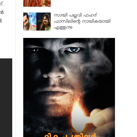
്.
്‍
സായി പല്ലവി ഫഹദ്
‍
ഫാസിലിന്റെ നായികയായി
എത്തുന്നു