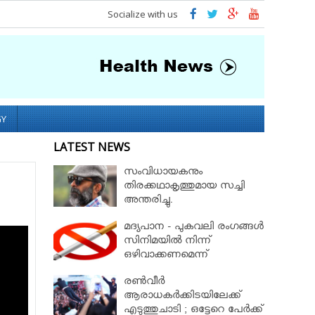
Socialize with us
GY
LATEST NEWS
സംവിധായകനും
തിരക്കഥാകൃത്തുമായ സച്ചി
അന്തരിച്ചു.
മദ്യപാന - പുകവലി രംഗങ്ങള്‍
സിനിമയില്‍ നിന്ന്
ഒഴിവാക്കണമെന്ന്
നിയമസഭാസമിതി
രണ്‍വീര്‍
ആരാധകര്‍ക്കിടയിലേക്ക്
എടുത്തുചാടി ; ഒട്ടേറെ പേര്‍ക്ക്