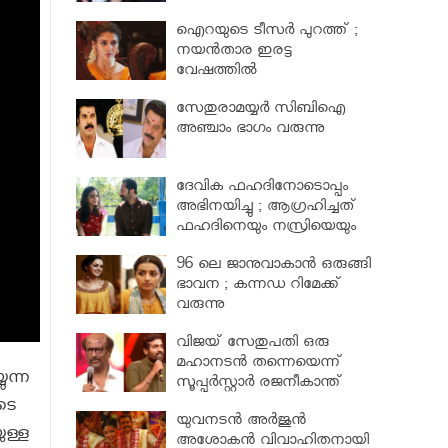
പരിക്ക്
ഐറയുടെ ടീസര്‍ പുറത്ത് ;
നയന്‍താര ഇരട്ട
വേഷത്തില്‍
സേതുരാമയ്യർ സിബിഐ
അഞ്ചാം ഭാഗം വരുന്നു
ദേവിക ഫഹദിനോടൊപ്പം
അഭിനയിച്ചു ; ആഗ്രഹിച്ചത്
ഫഹദിനെയും നസ്രിയെയും
കാണാൻ
96 ലെ ജാനുവാകാന്‍ ഒരുങ്ങി
ഭാവന ; കന്നഡ റിമേക്ക്
വരുന്നു
വിജയ് സേതുപതി ഒരു
മഹാനടന്‍ തന്നെയെന്ന്
ുന്ന
സൂപ്പര്‍സ്റ്റാര്‍ രജനീകാന്ത്
ൂടെ
യുവനടന്‍ അര്‍ജുന്‍
ുള്ള
അശോകന്‍ വിവാഹിതനായി