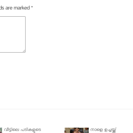
elds are marked
*
വീട്ടിലെ പടികളുടെ
നാളെ ഉച്ചയ്ക്ക്