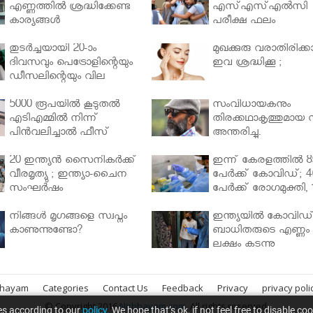
എണ്ണത്തിൽ ശ്രദ്ധിക്കേണ്ട
എസ്എസ്എല്‍സി
കാര്യങ്ങൾ
പരീക്ഷ ഫലം
തുടർച്ചയായി 20-ാം
മുഖക്കുരു വരാതിരിക്കാ
ദിവസവും പെട്രോളിന്റെയും
ഇവ ശ്രദ്ധിക്കൂ ;
ഡീസലിന്റെയും വില
വര്‍ധിപ്പിച്ചു
5000 രൂപയിൽ കൂടുതൽ
സംവിധായകനും
എടിഎമ്മിൽ നിന്ന്
തിരക്കഥാകൃത്തുമായ സ
പിൻവലിച്ചാൽ ഫീസ്
അന്തരിച്ചു.
ഈടാക്കും..
20 ഇന്ത്യൻ സൈനികർക്ക്
ഇന്ന് കേരളത്തിൽ 8
വീരമൃത്യു ; ഇന്ത്യാ-ചൈന
പേർക്ക് കോവിഡ്; 4
സംഘർഷം
പേർക്ക് രോഗമുക്തി, 
പേർ ചികിത്സയിൽ
നിങ്ങള്‍ മൃഗങ്ങളെ സ്വപ്നം
ഇന്ത്യയിൽ കോവിഡ
കാണുന്നുണ്ടോ?
ബാധിതരുടെ എണ്ണം 
ലക്ഷം കടന്നു
bhayam
Categories
Contact Us
Feedback
Privacy
privacy poli
© Copyright 2016
Nirbhayam.com
. All rights reserved.
es according to our
policy.
We hope that’s ok, if not feel free to disable co