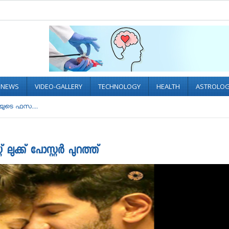
L NEWS
VIDEO-GALLERY
TECHNOLOGY
HEALTH
ASTROLO
ിയുടെ ഫസ....
ലുക്ക് പോസ്റ്റര്‍ പുറത്ത്