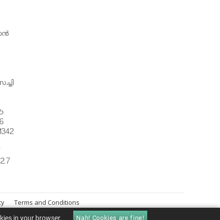
ന്‍
ച്ചി
5
6
1342
്
2.7
cy
Terms and Conditions
okies in your browser.
Nah! Cookies are fine!