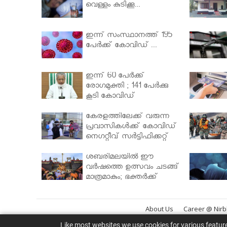
വെള്ളം കുടിക്കൂ...
ഇന്ന് സംസ്ഥാനത്ത് 195
പേര്‍ക്ക് കോവിഡ് ...
ഇന്ന് 60 പേർക്ക്
രോഗമുക്തി ; 141 പേര്‍ക്കു
കൂടി കോവിഡ്
കേരളത്തിലേക്ക് വരുന്ന
പ്രവാസികള്‍ക്ക് കോവിഡ്
നെഗറ്റീവ് സര്‍ട്ടിഫിക്കറ്റ്
നിർബന്ധമാക്കാൻ
മന്ത്രിസഭ
ശബരിമലയില്‍ ഈ
വർഷത്തെ ഉത്സവം ചടങ്ങ്
മാത്രമാകും; ഭക്തർക്ക്
പ്രവേശനമില്ല
About Us
Career @ Nir
Like most websites we use cookies for various featur