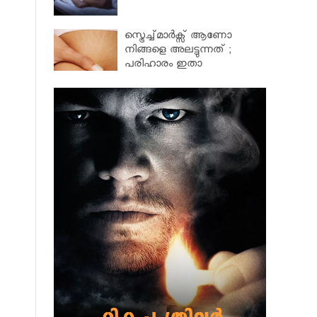
സ്ട്രെച്ച്മാര്‍ക്സ് ആണോ
നിങ്ങളെ അലട്ടുന്നത് ;
പരിഹാരം ഇതാ