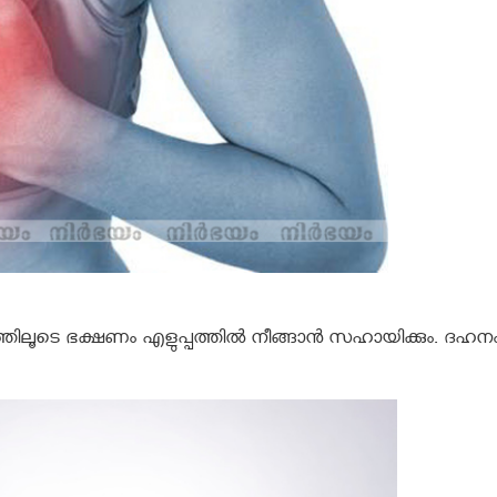
ലൂടെ ഭക്ഷണം എളുപ്പത്തില്‍ നീങ്ങാന്‍ സഹായിക്കും. ദഹന