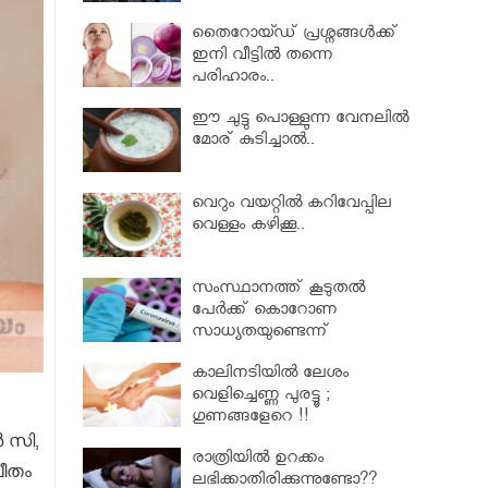
തൈറോയ്ഡ് പ്രശ്നങ്ങൾക്ക്
ഇനി വീട്ടിൽ തന്നെ
പരിഹാരം..
ഈ ചുട്ടു പൊള്ളുന്ന വേനലിൽ
മോര് കുടിച്ചാൽ..
വെറും വയറ്റില്‍ കറിവേപ്പില
വെള്ളം കഴിക്കൂ..
സംസ്ഥാനത്ത് കൂടുതൽ
പേര്‍ക്ക് കൊറോണ
സാധ്യതയുണ്ടെന്ന്
ആരോഗ്യമന്ത്രി കെ.കെ.
കാലിനടിയില്‍ ലേശം
ശൈലജ..
വെളിച്ചെണ്ണ പുരട്ടൂ ;
ഗുണങ്ങളേറെ !!
‍ സി,
രാത്രിയിൽ ഉറക്കം
വീതം
ലഭിക്കാതിരിക്കുന്നുണ്ടോ??