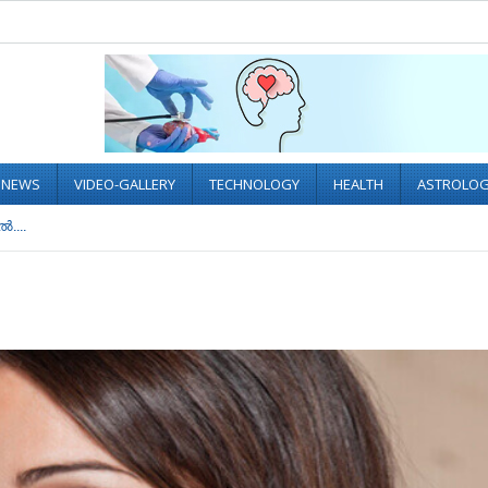
L NEWS
VIDEO-GALLERY
TECHNOLOGY
HEALTH
ASTROLO
‍....