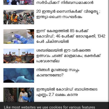
സര്‍ട്ടിഫിക്കറ്റ് നിർബന്ധമാക്കാൻ
മന്ത്രിസഭ
20 ഇന്ത്യൻ സൈനികർക്ക് വീരമൃത്യു ;
ഇന്ത്യാ-ചൈന സംഘർഷം
ഇന്ന് കേരളത്തിൽ 85 പേർക്ക്
കോവിഡ്; 46 പേർക്ക് രോഗമുക്തി, 1342
പേർ ചികിത്സയിൽ
ശബരിമലയില്‍ ഈ വർഷത്തെ
ഉത്സവം ചടങ്ങ് മാത്രമാകും; ഭക്തർക്ക്
പ്രവേശനമില്ല
നിങ്ങള്‍ മൃഗങ്ങളെ സ്വപ്നം
കാണുന്നുണ്ടോ?
ഇന്ത്യയിൽ കോവിഡ് ബാധിതരുടെ
എണ്ണം 2.7 ലക്ഷം കടന്നു
Like most websites we use cookies for various features