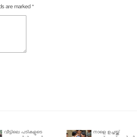
elds are marked
*
വീട്ടിലെ പടികളുടെ
നാളെ ഉച്ചയ്ക്ക്