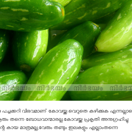
രു പച്ചക്കറി വിഭവമാണ് കോവയ്ക്ക.വെറുതെ കഴിക്കുക എന്നല്ലാ
ം തന്നെ ബോധവാന്മാരല്ല.കോവയ്ക്ക പ്രകൃതി അനുഗ്രഹിച്ചു
 കായ മാത്രമല്ല,വേരും തണ്ടും ഇലകളും എല്ലാംതന്നെ