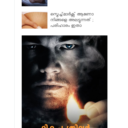
സ്ട്രെച്ച്മാര്‍ക്സ് ആണോ
നിങ്ങളെ അലട്ടുന്നത് ;
പരിഹാരം ഇതാ