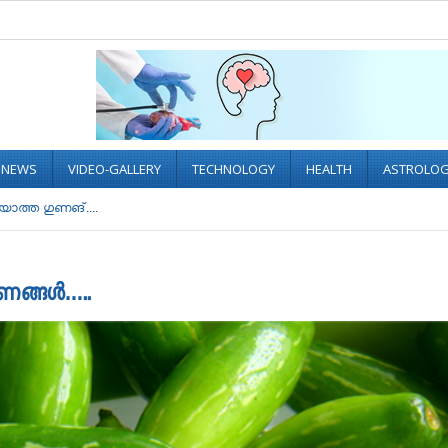
L NEWS
VIDEO-GALLERY
TECHNOLOGY
HEALTH
ASTROLO
യാത്ത ഗുണങ്....
ുണങ്ങൾ…..