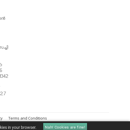
ന്‍
ച്ചി
5
6
1342
്
2.7
cy
Terms and Conditions
okies in your browser.
Nah! Cookies are fine!