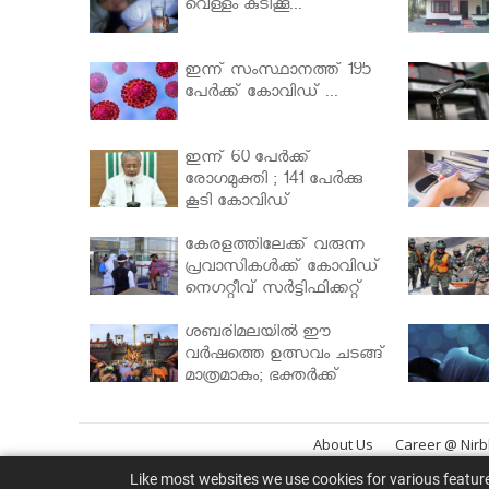
വെള്ളം കുടിക്കൂ...
ഇന്ന് സംസ്ഥാനത്ത് 195
പേര്‍ക്ക് കോവിഡ് ...
ഇന്ന് 60 പേർക്ക്
രോഗമുക്തി ; 141 പേര്‍ക്കു
കൂടി കോവിഡ്
കേരളത്തിലേക്ക് വരുന്ന
പ്രവാസികള്‍ക്ക് കോവിഡ്
നെഗറ്റീവ് സര്‍ട്ടിഫിക്കറ്റ്
നിർബന്ധമാക്കാൻ
മന്ത്രിസഭ
ശബരിമലയില്‍ ഈ
വർഷത്തെ ഉത്സവം ചടങ്ങ്
മാത്രമാകും; ഭക്തർക്ക്
പ്രവേശനമില്ല
About Us
Career @ Nir
Like most websites we use cookies for various featur