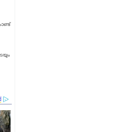
ൊണ്ട്
ടെയും