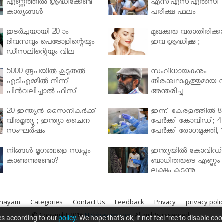
എണ്ണത്തിൽ ശ്രദ്ധിക്കേണ്ട
എസ്എസ്എല്‍സി
കാര്യങ്ങൾ
പരീക്ഷ ഫലം
തുടർച്ചയായി 20-ാം
മുഖക്കുരു വരാതിരിക്കാ
ദിവസവും പെട്രോളിന്റെയും
ഇവ ശ്രദ്ധിക്കൂ ;
ഡീസലിന്റെയും വില
വര്‍ധിപ്പിച്ചു
5000 രൂപയിൽ കൂടുതൽ
സംവിധായകനും
എടിഎമ്മിൽ നിന്ന്
തിരക്കഥാകൃത്തുമായ സ
പിൻവലിച്ചാൽ ഫീസ്
അന്തരിച്ചു.
ഈടാക്കും..
20 ഇന്ത്യൻ സൈനികർക്ക്
ഇന്ന് കേരളത്തിൽ 8
വീരമൃത്യു ; ഇന്ത്യാ-ചൈന
പേർക്ക് കോവിഡ്; 4
സംഘർഷം
പേർക്ക് രോഗമുക്തി, 
പേർ ചികിത്സയിൽ
നിങ്ങള്‍ മൃഗങ്ങളെ സ്വപ്നം
ഇന്ത്യയിൽ കോവിഡ
കാണുന്നുണ്ടോ?
ബാധിതരുടെ എണ്ണം 
ലക്ഷം കടന്നു
bhayam
Categories
Contact Us
Feedback
Privacy
privacy poli
© Copyright 2016
Nirbhayam.com
. All rights reserved.
es according to our
policy.
We hope that’s ok, if not feel free to disable co