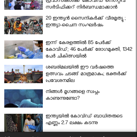
പ്രവാസികള്‍ക്ക് കോവിഡ് നെഗറ്റീവ്
സര്‍ട്ടിഫിക്കറ്റ് നിർബന്ധമാക്കാൻ
മന്ത്രിസഭ
20 ഇന്ത്യൻ സൈനികർക്ക് വീരമൃത്യു ;
ഇന്ത്യാ-ചൈന സംഘർഷം
ഇന്ന് കേരളത്തിൽ 85 പേർക്ക്
കോവിഡ്; 46 പേർക്ക് രോഗമുക്തി, 1342
പേർ ചികിത്സയിൽ
ശബരിമലയില്‍ ഈ വർഷത്തെ
ഉത്സവം ചടങ്ങ് മാത്രമാകും; ഭക്തർക്ക്
പ്രവേശനമില്ല
നിങ്ങള്‍ മൃഗങ്ങളെ സ്വപ്നം
കാണുന്നുണ്ടോ?
ഇന്ത്യയിൽ കോവിഡ് ബാധിതരുടെ
എണ്ണം 2.7 ലക്ഷം കടന്നു