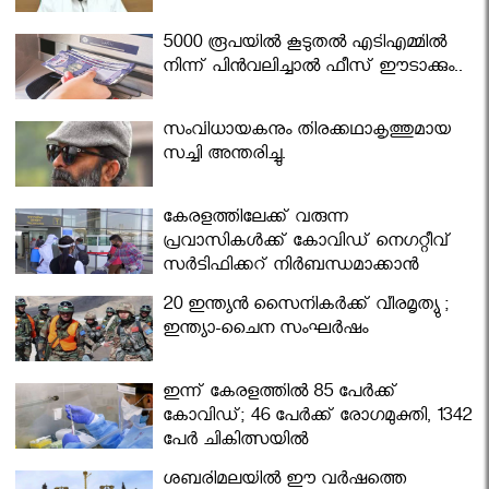
5000 രൂപയിൽ കൂടുതൽ എടിഎമ്മിൽ
നിന്ന് പിൻവലിച്ചാൽ ഫീസ് ഈടാക്കും..
സംവിധായകനും തിരക്കഥാകൃത്തുമായ
സച്ചി അന്തരിച്ചു.
കേരളത്തിലേക്ക് വരുന്ന
പ്രവാസികള്‍ക്ക് കോവിഡ് നെഗറ്റീവ്
സര്‍ട്ടിഫിക്കറ്റ് നിർബന്ധമാക്കാൻ
മന്ത്രിസഭ
20 ഇന്ത്യൻ സൈനികർക്ക് വീരമൃത്യു ;
ഇന്ത്യാ-ചൈന സംഘർഷം
ഇന്ന് കേരളത്തിൽ 85 പേർക്ക്
കോവിഡ്; 46 പേർക്ക് രോഗമുക്തി, 1342
പേർ ചികിത്സയിൽ
ശബരിമലയില്‍ ഈ വർഷത്തെ