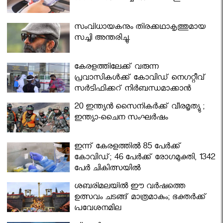
സംവിധായകനും തിരക്കഥാകൃത്തുമായ
സച്ചി അന്തരിച്ചു.
കേരളത്തിലേക്ക് വരുന്ന
പ്രവാസികള്‍ക്ക് കോവിഡ് നെഗറ്റീവ്
സര്‍ട്ടിഫിക്കറ്റ് നിർബന്ധമാക്കാൻ
മന്ത്രിസഭ
20 ഇന്ത്യൻ സൈനികർക്ക് വീരമൃത്യു ;
ഇന്ത്യാ-ചൈന സംഘർഷം
ഇന്ന് കേരളത്തിൽ 85 പേർക്ക്
കോവിഡ്; 46 പേർക്ക് രോഗമുക്തി, 1342
പേർ ചികിത്സയിൽ
ശബരിമലയില്‍ ഈ വർഷത്തെ
ഉത്സവം ചടങ്ങ് മാത്രമാകും; ഭക്തർക്ക്
പ്രവേശനമില്ല