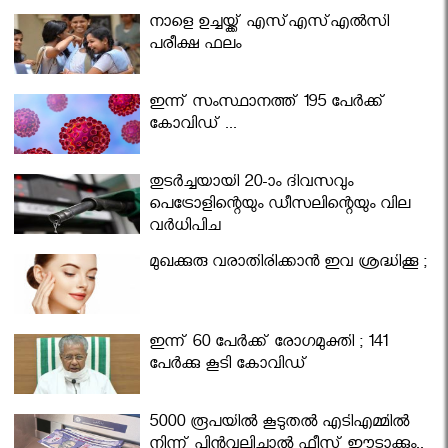
നാളെ ഉച്ചയ്ക്ക് എസ്എസ്എല്‍സി
പരീക്ഷ ഫലം
ഇന്ന് സംസ്ഥാനത്ത് 195 പേര്‍ക്ക്
കോവിഡ് ...
തുടർച്ചയായി 20-ാം ദിവസവും
പെട്രോളിന്റെയും ഡീസലിന്റെയും വില
വര്‍ധിപ്പിച്ചു
മുഖക്കുരു വരാതിരിക്കാന്‍ ഇവ ശ്രദ്ധിക്കൂ ;
ഇന്ന് 60 പേർക്ക് രോഗമുക്തി ; 141
പേര്‍ക്കു കൂടി കോവിഡ്
5000 രൂപയിൽ കൂടുതൽ എടിഎമ്മിൽ
നിന്ന് പിൻവലിച്ചാൽ ഫീസ് ഈടാക്കും..