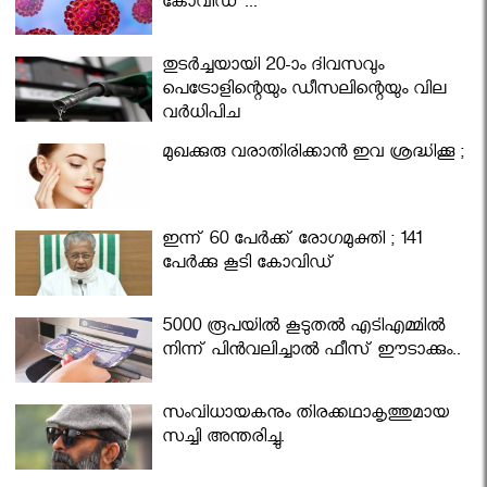
കോവിഡ് ...
തുടർച്ചയായി 20-ാം ദിവസവും
പെട്രോളിന്റെയും ഡീസലിന്റെയും വില
വര്‍ധിപ്പിച്ചു
മുഖക്കുരു വരാതിരിക്കാന്‍ ഇവ ശ്രദ്ധിക്കൂ ;
ഇന്ന് 60 പേർക്ക് രോഗമുക്തി ; 141
പേര്‍ക്കു കൂടി കോവിഡ്
5000 രൂപയിൽ കൂടുതൽ എടിഎമ്മിൽ
നിന്ന് പിൻവലിച്ചാൽ ഫീസ് ഈടാക്കും..
സംവിധായകനും തിരക്കഥാകൃത്തുമായ
സച്ചി അന്തരിച്ചു.