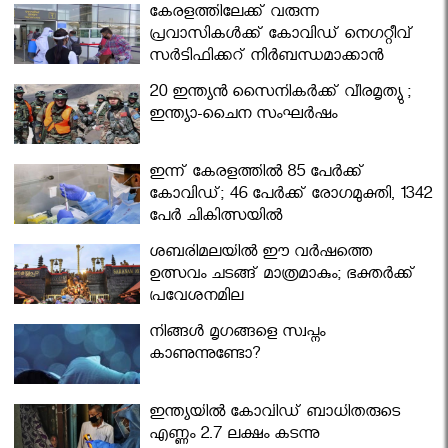
കേരളത്തിലേക്ക് വരുന്ന
പ്രവാസികള്‍ക്ക് കോവിഡ് നെഗറ്റീവ്
സര്‍ട്ടിഫിക്കറ്റ് നിർബന്ധമാക്കാൻ
മന്ത്രിസഭ
20 ഇന്ത്യൻ സൈനികർക്ക് വീരമൃത്യു ;
ഇന്ത്യാ-ചൈന സംഘർഷം
ഇന്ന് കേരളത്തിൽ 85 പേർക്ക്
കോവിഡ്; 46 പേർക്ക് രോഗമുക്തി, 1342
പേർ ചികിത്സയിൽ
ശബരിമലയില്‍ ഈ വർഷത്തെ
ഉത്സവം ചടങ്ങ് മാത്രമാകും; ഭക്തർക്ക്
പ്രവേശനമില്ല
നിങ്ങള്‍ മൃഗങ്ങളെ സ്വപ്നം
കാണുന്നുണ്ടോ?
ഇന്ത്യയിൽ കോവിഡ് ബാധിതരുടെ
എണ്ണം 2.7 ലക്ഷം കടന്നു