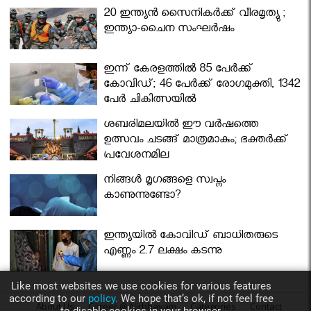
മന്ത്രിസഭ
20 ഇന്ത്യൻ സൈനികർക്ക് വീരമൃത്യു ;
ഇന്ത്യാ-ചൈന സംഘർഷം
ഇന്ന് കേരളത്തിൽ 85 പേർക്ക്
കോവിഡ്; 46 പേർക്ക് രോഗമുക്തി, 1342
പേർ ചികിത്സയിൽ
ശബരിമലയില്‍ ഈ വർഷത്തെ
ഉത്സവം ചടങ്ങ് മാത്രമാകും; ഭക്തർക്ക്
പ്രവേശനമില്ല
നിങ്ങള്‍ മൃഗങ്ങളെ സ്വപ്നം
കാണുന്നുണ്ടോ?
ഇന്ത്യയിൽ കോവിഡ് ബാധിതരുടെ
എണ്ണം 2.7 ലക്ഷം കടന്നു
Like most websites we use cookies for various features
according to our
policy.
We hope that’s ok, if not feel free
About Us
Career @ Nirbhayam
Categories
Contact
to disable cookies in your browser.