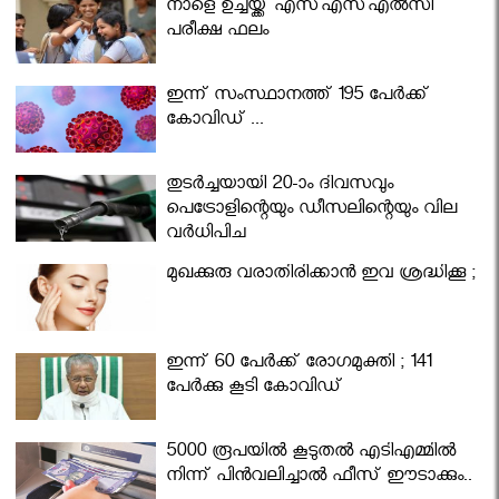
നാളെ ഉച്ചയ്ക്ക് എസ്എസ്എല്‍സി
പരീക്ഷ ഫലം
ഇന്ന് സംസ്ഥാനത്ത് 195 പേര്‍ക്ക്
കോവിഡ് ...
തുടർച്ചയായി 20-ാം ദിവസവും
പെട്രോളിന്റെയും ഡീസലിന്റെയും വില
വര്‍ധിപ്പിച്ചു
മുഖക്കുരു വരാതിരിക്കാന്‍ ഇവ ശ്രദ്ധിക്കൂ ;
ഇന്ന് 60 പേർക്ക് രോഗമുക്തി ; 141
പേര്‍ക്കു കൂടി കോവിഡ്
5000 രൂപയിൽ കൂടുതൽ എടിഎമ്മിൽ
നിന്ന് പിൻവലിച്ചാൽ ഫീസ് ഈടാക്കും..