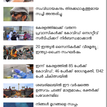
സംവിധായകനും തിരക്കഥാകൃത്തുമായ
സച്ചി അന്തരിച്ചു.
കേരളത്തിലേക്ക് വരുന്ന
പ്രവാസികള്‍ക്ക് കോവിഡ് നെഗറ്റീവ്
സര്‍ട്ടിഫിക്കറ്റ് നിർബന്ധമാക്കാൻ
മന്ത്രിസഭ
20 ഇന്ത്യൻ സൈനികർക്ക് വീരമൃത്യു ;
ഇന്ത്യാ-ചൈന സംഘർഷം
ഇന്ന് കേരളത്തിൽ 85 പേർക്ക്
കോവിഡ്; 46 പേർക്ക് രോഗമുക്തി, 1342
പേർ ചികിത്സയിൽ
ശബരിമലയില്‍ ഈ വർഷത്തെ
ഉത്സവം ചടങ്ങ് മാത്രമാകും; ഭക്തർക്ക്
പ്രവേശനമില്ല
നിങ്ങള്‍ മൃഗങ്ങളെ സ്വപ്നം