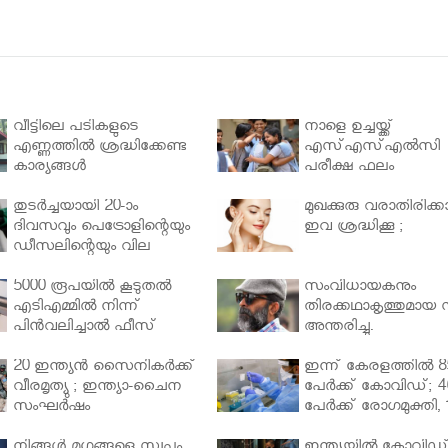
വീട്ടിലെ പടികളുടെ
നാളെ ഉച്ചയ്ക്ക്
എണ്ണത്തിൽ ശ്രദ്ധിക്കേണ്ട
എസ്എസ്എല്‍സി
കാര്യങ്ങൾ
പരീക്ഷ ഫലം
തുടർച്ചയായി 20-ാം
മുഖക്കുരു വരാതിരിക്കാ
ദിവസവും പെട്രോളിന്റെയും
ഇവ ശ്രദ്ധിക്കൂ ;
ഡീസലിന്റെയും വില
വര്‍ധിപ്പിച്ചു
5000 രൂപയിൽ കൂടുതൽ
സംവിധായകനും
എടിഎമ്മിൽ നിന്ന്
തിരക്കഥാകൃത്തുമായ സ
പിൻവലിച്ചാൽ ഫീസ്
അന്തരിച്ചു.
ഈടാക്കും..
20 ഇന്ത്യൻ സൈനികർക്ക്
ഇന്ന് കേരളത്തിൽ 8
വീരമൃത്യു ; ഇന്ത്യാ-ചൈന
പേർക്ക് കോവിഡ്; 4
സംഘർഷം
പേർക്ക് രോഗമുക്തി, 
പേർ ചികിത്സയിൽ