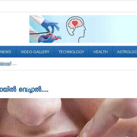
L NEWS
VIDEO-GALLERY
TECHNOLOGY
HEALTH
ASTROLO
ള്ളി ....
വായില്‍ വെച്ചാൽ….