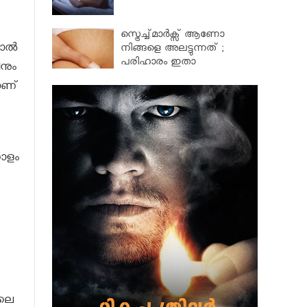
സ്ട്രെച്ച്മാര്‍ക്സ് ആണോ
ാല്‍
നിങ്ങളെ അലട്ടുന്നത് ;
പരിഹാരം ഇതാ
ിനും
ളാണ്
റോളം
ിലെ