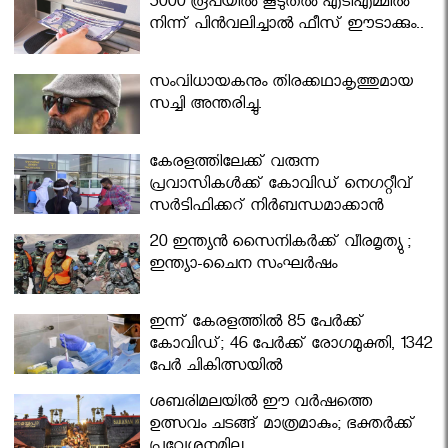
5000 രൂപയിൽ കൂടുതൽ എടിഎമ്മിൽ
നിന്ന് പിൻവലിച്ചാൽ ഫീസ് ഈടാക്കും..
സംവിധായകനും തിരക്കഥാകൃത്തുമായ
സച്ചി അന്തരിച്ചു.
കേരളത്തിലേക്ക് വരുന്ന
പ്രവാസികള്‍ക്ക് കോവിഡ് നെഗറ്റീവ്
സര്‍ട്ടിഫിക്കറ്റ് നിർബന്ധമാക്കാൻ
മന്ത്രിസഭ
20 ഇന്ത്യൻ സൈനികർക്ക് വീരമൃത്യു ;
ഇന്ത്യാ-ചൈന സംഘർഷം
ഇന്ന് കേരളത്തിൽ 85 പേർക്ക്
കോവിഡ്; 46 പേർക്ക് രോഗമുക്തി, 1342
പേർ ചികിത്സയിൽ
ശബരിമലയില്‍ ഈ വർഷത്തെ
ഉത്സവം ചടങ്ങ് മാത്രമാകും; ഭക്തർക്ക്