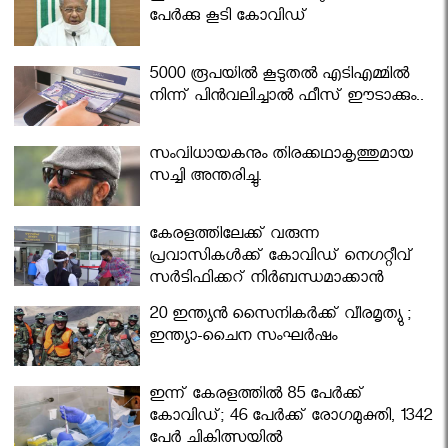
പേര്‍ക്കു കൂടി കോവിഡ്
5000 രൂപയിൽ കൂടുതൽ എടിഎമ്മിൽ
നിന്ന് പിൻവലിച്ചാൽ ഫീസ് ഈടാക്കും..
സംവിധായകനും തിരക്കഥാകൃത്തുമായ
സച്ചി അന്തരിച്ചു.
കേരളത്തിലേക്ക് വരുന്ന
പ്രവാസികള്‍ക്ക് കോവിഡ് നെഗറ്റീവ്
സര്‍ട്ടിഫിക്കറ്റ് നിർബന്ധമാക്കാൻ
മന്ത്രിസഭ
20 ഇന്ത്യൻ സൈനികർക്ക് വീരമൃത്യു ;
ഇന്ത്യാ-ചൈന സംഘർഷം
ഇന്ന് കേരളത്തിൽ 85 പേർക്ക്
കോവിഡ്; 46 പേർക്ക് രോഗമുക്തി, 1342
പേർ ചികിത്സയിൽ