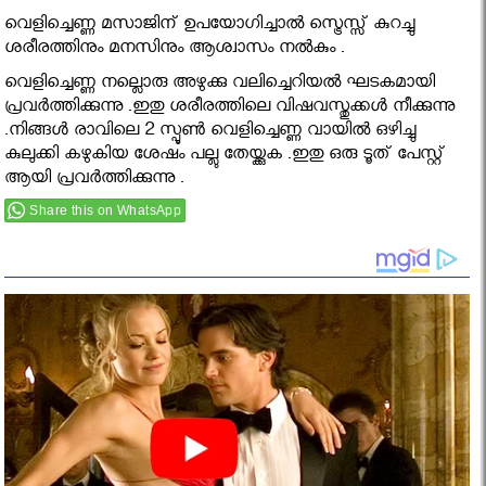
വെളിച്ചെണ്ണ മസാജിന് ഉപയോഗിച്ചാൽ സ്ട്രെസ്സ് കുറച്ചു
ശരീരത്തിനും മനസിനും ആശ്വാസം നൽകും .
വെളിച്ചെണ്ണ നല്ലൊരു അഴുക്കു വലിച്ചെറിയൽ ഘടകമായി
പ്രവർത്തിക്കുന്നു .ഇതു ശരീരത്തിലെ വിഷവസ്തുക്കൾ നീക്കുന്നു
.നിങ്ങൾ രാവിലെ 2 സ്പൂൺ വെളിച്ചെണ്ണ വായിൽ ഒഴിച്ചു
കുലുക്കി കഴുകിയ ശേഷം പല്ലു തേയ്ക്കുക .ഇതു ഒരു ടൂത് പേസ്റ്റ്
ആയി പ്രവർത്തിക്കുന്നു .
Share this on WhatsApp