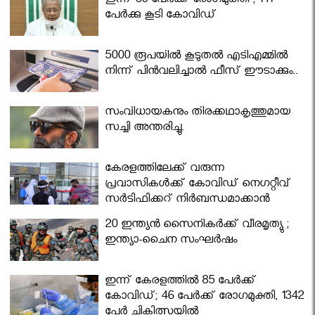
ഇന്ന് 60 പേർക്ക് രോഗമുക്തി ; 141
പേര്‍ക്കു കൂടി കോവിഡ്
5000 രൂപയിൽ കൂടുതൽ എടിഎമ്മിൽ
നിന്ന് പിൻവലിച്ചാൽ ഫീസ് ഈടാക്കും..
സംവിധായകനും തിരക്കഥാകൃത്തുമായ
സച്ചി അന്തരിച്ചു.
കേരളത്തിലേക്ക് വരുന്ന
പ്രവാസികള്‍ക്ക് കോവിഡ് നെഗറ്റീവ്
സര്‍ട്ടിഫിക്കറ്റ് നിർബന്ധമാക്കാൻ
മന്ത്രിസഭ
20 ഇന്ത്യൻ സൈനികർക്ക് വീരമൃത്യു ;
ഇന്ത്യാ-ചൈന സംഘർഷം
ഇന്ന് കേരളത്തിൽ 85 പേർക്ക്
കോവിഡ്; 46 പേർക്ക് രോഗമുക്തി, 1342
പേർ ചികിത്സയിൽ