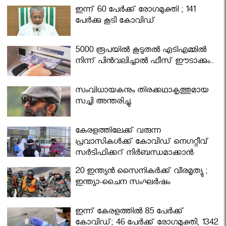
ഇന്ന് 60 പേർക്ക് രോഗമുക്തി ; 141
പേര്‍ക്കു കൂടി കോവിഡ്
5000 രൂപയിൽ കൂടുതൽ എടിഎമ്മിൽ
നിന്ന് പിൻവലിച്ചാൽ ഫീസ് ഈടാക്കും..
സംവിധായകനും തിരക്കഥാകൃത്തുമായ
സച്ചി അന്തരിച്ചു.
കേരളത്തിലേക്ക് വരുന്ന
പ്രവാസികള്‍ക്ക് കോവിഡ് നെഗറ്റീവ്
സര്‍ട്ടിഫിക്കറ്റ് നിർബന്ധമാക്കാൻ
മന്ത്രിസഭ
20 ഇന്ത്യൻ സൈനികർക്ക് വീരമൃത്യു ;
ഇന്ത്യാ-ചൈന സംഘർഷം
ഇന്ന് കേരളത്തിൽ 85 പേർക്ക്
കോവിഡ്; 46 പേർക്ക് രോഗമുക്തി, 1342