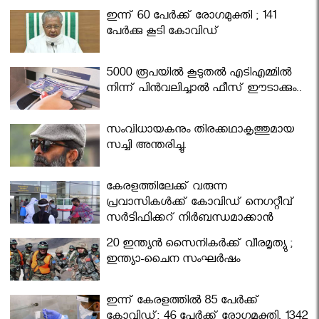
ഇന്ന് 60 പേർക്ക് രോഗമുക്തി ; 141
പേര്‍ക്കു കൂടി കോവിഡ്
5000 രൂപയിൽ കൂടുതൽ എടിഎമ്മിൽ
നിന്ന് പിൻവലിച്ചാൽ ഫീസ് ഈടാക്കും..
സംവിധായകനും തിരക്കഥാകൃത്തുമായ
സച്ചി അന്തരിച്ചു.
കേരളത്തിലേക്ക് വരുന്ന
പ്രവാസികള്‍ക്ക് കോവിഡ് നെഗറ്റീവ്
സര്‍ട്ടിഫിക്കറ്റ് നിർബന്ധമാക്കാൻ
മന്ത്രിസഭ
20 ഇന്ത്യൻ സൈനികർക്ക് വീരമൃത്യു ;
ഇന്ത്യാ-ചൈന സംഘർഷം
ഇന്ന് കേരളത്തിൽ 85 പേർക്ക്
കോവിഡ്; 46 പേർക്ക് രോഗമുക്തി, 1342