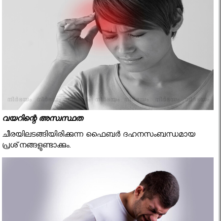
വയറിന്റെ അസ്വസ്ഥത
ചീരയിലടങ്ങിയിരിക്കുന്ന ഫൈബര്‍ ദഹനസംബന്ധമായ
പ്രശ്‌നങ്ങളുണ്ടാക്കും.