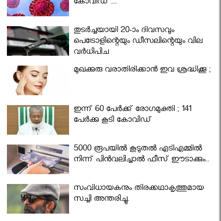
കോവിഡ് ...
തുടർച്ചയായി 20-ാം ദിവസവും
പെട്രോളിന്റെയും ഡീസലിന്റെയും വില
വര്‍ധിപ്പിച്ചു
മുഖക്കുരു വരാതിരിക്കാന്‍ ഇവ ശ്രദ്ധിക്കൂ ;
ഇന്ന് 60 പേർക്ക് രോഗമുക്തി ; 141
പേര്‍ക്കു കൂടി കോവിഡ്
5000 രൂപയിൽ കൂടുതൽ എടിഎമ്മിൽ
നിന്ന് പിൻവലിച്ചാൽ ഫീസ് ഈടാക്കും..
സംവിധായകനും തിരക്കഥാകൃത്തുമായ
സച്ചി അന്തരിച്ചു.