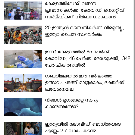
കേരളത്തിലേക്ക് വരുന്ന
പ്രവാസികള്‍ക്ക് കോവിഡ് നെഗറ്റീവ്
സര്‍ട്ടിഫിക്കറ്റ് നിർബന്ധമാക്കാൻ
മന്ത്രിസഭ
20 ഇന്ത്യൻ സൈനികർക്ക് വീരമൃത്യു ;
ഇന്ത്യാ-ചൈന സംഘർഷം
ഇന്ന് കേരളത്തിൽ 85 പേർക്ക്
കോവിഡ്; 46 പേർക്ക് രോഗമുക്തി, 1342
പേർ ചികിത്സയിൽ
ശബരിമലയില്‍ ഈ വർഷത്തെ
ഉത്സവം ചടങ്ങ് മാത്രമാകും; ഭക്തർക്ക്
പ്രവേശനമില്ല
നിങ്ങള്‍ മൃഗങ്ങളെ സ്വപ്നം
കാണുന്നുണ്ടോ?
ഇന്ത്യയിൽ കോവിഡ് ബാധിതരുടെ
എണ്ണം 2.7 ലക്ഷം കടന്നു