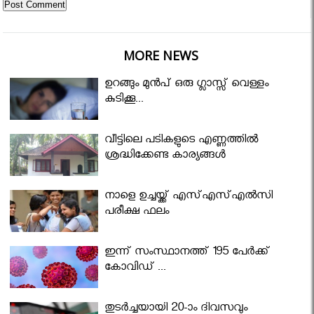
MORE NEWS
ഉറങ്ങും മുന്‍പ് ഒരു ഗ്ലാസ്സ് വെള്ളം
കുടിക്കൂ...
വീട്ടിലെ പടികളുടെ എണ്ണത്തിൽ
ശ്രദ്ധിക്കേണ്ട കാര്യങ്ങൾ
നാളെ ഉച്ചയ്ക്ക് എസ്എസ്എല്‍സി
പരീക്ഷ ഫലം
ഇന്ന് സംസ്ഥാനത്ത് 195 പേര്‍ക്ക്
കോവിഡ് ...
തുടർച്ചയായി 20-ാം ദിവസവും