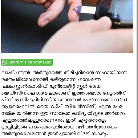
Share this on WhatsApp
വാഷിംഗ്ടണ്‍ :അര്‍ബുദത്തെ തിരിച്ചറിയാന്‍ സഹായിക്കുന്ന
രക്തപരിശോധനവഴി കഴിയുമെന്ന് ഗവേഷണ
ഫലം.സ്റ്റാന്‍ഫോര്‍ഡ് യൂനിവേഴ്സിറ്റി സ്കൂള്‍ ഓഫ്
മെഡിസിനിലെ ഗവേഷകരാണ് ഇത്തരമൊരു നേട്ടത്തിന്
പിന്നിൽ.സിഎപിപി സീക് (കാന്‍സര്‍ പേഴ്‌സനലൈസ്ഡ്
പ്രൊഫൈലിങ് ബൈ ഡീപ് സീക്വന്‍സിങ്) എന്നു പേര്
നല്‍കിയിരിക്കുന്ന ഈ സാങ്കേതികവിദ്യ യിലൂടെ അര്‍ബുദം
ഏതുതരത്തിലുള്ളതാണെന്നും ഇത് എത്രത്തോളം
മൂര്‍ച്ഛിച്ചിട്ടുണ്ടെന്നും രക്തപരിശോധ വഴി അറിയാനാകും.
അര്‍ബുദകോശങ്ങള്‍ തുടര്‍ച്ചയായി വിഭജിക്കുകയും