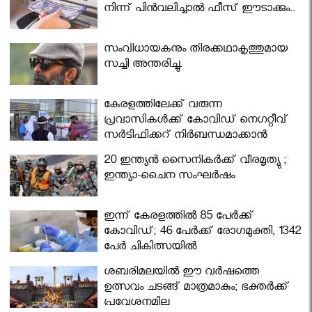
നിന്ന് പിൻവലിച്ചാൽ ഫീസ് ഈടാക്കും..
സംവിധായകനും തിരക്കഥാകൃത്തുമായ
സച്ചി അന്തരിച്ചു.
കേരളത്തിലേക്ക് വരുന്ന
പ്രവാസികള്‍ക്ക് കോവിഡ് നെഗറ്റീവ്
സര്‍ട്ടിഫിക്കറ്റ് നിർബന്ധമാക്കാൻ
മന്ത്രിസഭ
20 ഇന്ത്യൻ സൈനികർക്ക് വീരമൃത്യു ;
ഇന്ത്യാ-ചൈന സംഘർഷം
ഇന്ന് കേരളത്തിൽ 85 പേർക്ക്
കോവിഡ്; 46 പേർക്ക് രോഗമുക്തി, 1342
പേർ ചികിത്സയിൽ
ശബരിമലയില്‍ ഈ വർഷത്തെ
ഉത്സവം ചടങ്ങ് മാത്രമാകും; ഭക്തർക്ക്
പ്രവേശനമില്ല