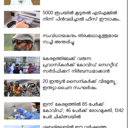
5000 രൂപയിൽ കൂടുതൽ എടിഎമ്മിൽ
നിന്ന് പിൻവലിച്ചാൽ ഫീസ് ഈടാക്കും..
സംവിധായകനും തിരക്കഥാകൃത്തുമായ
സച്ചി അന്തരിച്ചു.
കേരളത്തിലേക്ക് വരുന്ന
പ്രവാസികള്‍ക്ക് കോവിഡ് നെഗറ്റീവ്
സര്‍ട്ടിഫിക്കറ്റ് നിർബന്ധമാക്കാൻ
മന്ത്രിസഭ
20 ഇന്ത്യൻ സൈനികർക്ക് വീരമൃത്യു ;
ഇന്ത്യാ-ചൈന സംഘർഷം
ഇന്ന് കേരളത്തിൽ 85 പേർക്ക്
കോവിഡ്; 46 പേർക്ക് രോഗമുക്തി, 1342
പേർ ചികിത്സയിൽ