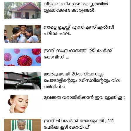
വീട്ടിലെ പടികളുടെ എണ്ണത്തിൽ
ശ്രദ്ധിക്കേണ്ട കാര്യങ്ങൾ
നാളെ ഉച്ചയ്ക്ക് എസ്എസ്എല്‍സി
പരീക്ഷ ഫലം
ഇന്ന് സംസ്ഥാനത്ത് 195 പേര്‍ക്ക്
കോവിഡ് ...
തുടർച്ചയായി 20-ാം ദിവസവും
പെട്രോളിന്റെയും ഡീസലിന്റെയും വില
വര്‍ധിപ്പിച്ചു
മുഖക്കുരു വരാതിരിക്കാന്‍ ഇവ ശ്രദ്ധിക്കൂ ;
ഇന്ന് 60 പേർക്ക് രോഗമുക്തി ; 141
പേര്‍ക്കു കൂടി കോവിഡ്