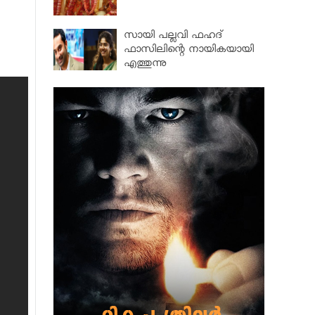
സായി പല്ലവി ഫഹദ്
ഫാസിലിന്റെ നായികയായി
എത്തുന്നു