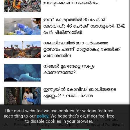
ഇന്ത്യാ-ചൈന സംഘർഷം
ഇന്ന് കേരളത്തിൽ 85 പേർക്ക്
കോവിഡ്; 46 പേർക്ക് രോഗമുക്തി, 1342
പേർ ചികിത്സയിൽ
ശബരിമലയില്‍ ഈ വർഷത്തെ
ഉത്സവം ചടങ്ങ് മാത്രമാകും; ഭക്തർക്ക്
പ്രവേശനമില്ല
നിങ്ങള്‍ മൃഗങ്ങളെ സ്വപ്നം
കാണുന്നുണ്ടോ?
ഇന്ത്യയിൽ കോവിഡ് ബാധിതരുടെ
എണ്ണം 2.7 ലക്ഷം കടന്നു
Like most websites we use cookies for various features
according to our
policy.
We hope that’s ok, if not feel free
About Us
Career @ Nirbhayam
Categories
Contact
to disable cookies in your browser.
Us
Feedback
Privacy
privacy policy
Terms and Conditions