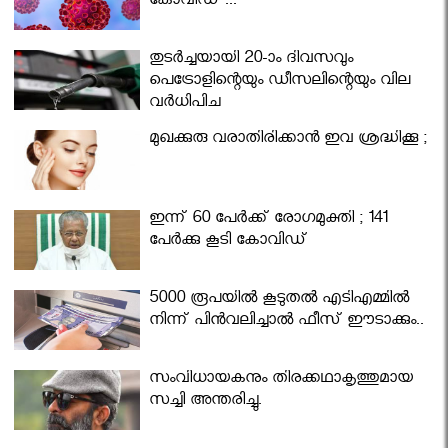
കോവിഡ് ...
തുടർച്ചയായി 20-ാം ദിവസവും
പെട്രോളിന്റെയും ഡീസലിന്റെയും വില
വര്‍ധിപ്പിച്ചു
മുഖക്കുരു വരാതിരിക്കാന്‍ ഇവ ശ്രദ്ധിക്കൂ ;
ഇന്ന് 60 പേർക്ക് രോഗമുക്തി ; 141
പേര്‍ക്കു കൂടി കോവിഡ്
5000 രൂപയിൽ കൂടുതൽ എടിഎമ്മിൽ
നിന്ന് പിൻവലിച്ചാൽ ഫീസ് ഈടാക്കും..
സംവിധായകനും തിരക്കഥാകൃത്തുമായ
സച്ചി അന്തരിച്ചു.