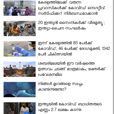
കേരളത്തിലേക്ക് വരുന്ന
പ്രവാസികള്‍ക്ക് കോവിഡ് നെഗറ്റീവ്
സര്‍ട്ടിഫിക്കറ്റ് നിർബന്ധമാക്കാൻ
മന്ത്രിസഭ
20 ഇന്ത്യൻ സൈനികർക്ക് വീരമൃത്യു ;
ഇന്ത്യാ-ചൈന സംഘർഷം
ഇന്ന് കേരളത്തിൽ 85 പേർക്ക്
കോവിഡ്; 46 പേർക്ക് രോഗമുക്തി, 1342
പേർ ചികിത്സയിൽ
ശബരിമലയില്‍ ഈ വർഷത്തെ
ഉത്സവം ചടങ്ങ് മാത്രമാകും; ഭക്തർക്ക്
പ്രവേശനമില്ല
നിങ്ങള്‍ മൃഗങ്ങളെ സ്വപ്നം
കാണുന്നുണ്ടോ?
ഇന്ത്യയിൽ കോവിഡ് ബാധിതരുടെ
എണ്ണം 2.7 ലക്ഷം കടന്നു